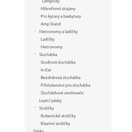
Lampičky
Mikrofonní stojany
Pro kytary a baskytary
Amp Stand
Metronomy a ladičky
Ladičky
Metronomy
Sluchátka
Studiová sluchátka
In-Ear
Bezdrátová sluchátka
Příslušenství pro sluchátka
Sluchátkové zesilovače
Lepící pásky
Stoličky
Bubenické stoličky
Klavírní stoličky
Dárky