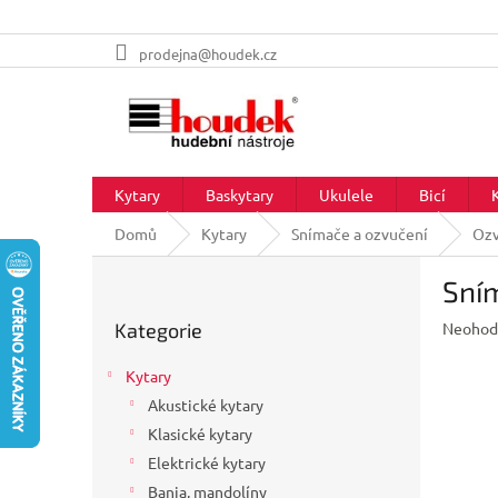
Přejít
prodejna@houdek.cz
na
obsah
Kytary
Baskytary
Ukulele
Bicí
Domů
Kytary
Snímače a ozvučení
Ozv
P
Sním
o
Přeskočit
s
Průměr
Kategorie
Neohod
kategorie
t
hodnoc
r
produkt
Kytary
a
je
Akustické kytary
n
0,0
z
Klasické kytary
n
5
í
Elektrické kytary
hvězdič
p
Banja, mandolíny