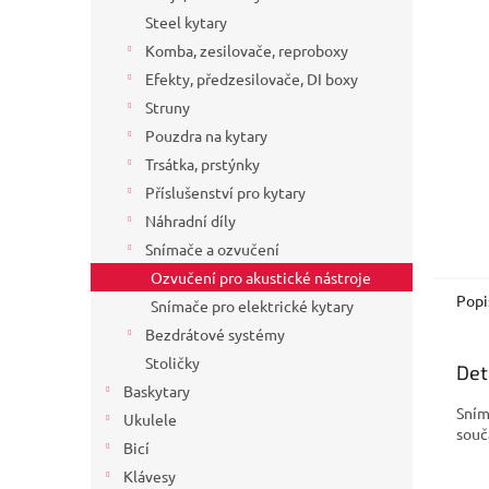
a
Steel kytary
n
Komba, zesilovače, reproboxy
e
Efekty, předzesilovače, DI boxy
l
Struny
Pouzdra na kytary
Trsátka, prstýnky
Příslušenství pro kytary
Náhradní díly
Snímače a ozvučení
Ozvučení pro akustické nástroje
Popi
Snímače pro elektrické kytary
Bezdrátové systémy
Stoličky
Det
Baskytary
Sním
Ukulele
souč
Bicí
Klávesy