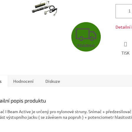
Z
Detailní
ZDARMA
D
TISK
A
s
Hodnocení
Diskuze
R
ailní popis produktu
M
ač I Beam Active je určený pro nylonové struny. Snímač + předzesilovač
ást výstupního jacku ( se závěsem na popruh ) + potenciometr hlasitosti