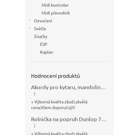
Midi kontroler
Midi převodník
Ozvučení
Světla
Značky
ESP
Kaplan
Hodnocení produktů
Akordy pro kytaru, mandolínu, banjo, basu a klávesy
|
Hodnocení produktu je 5 z 5 hvězdiček.
+ Výborná kvalita zboží,skvělá
cena.Všem doporučuji!!
Rolnička na popruh Dunlop 7100
|
Hodnocení produktu je 5 z 5 hvězdiček.
+ Výborná kvalita zboží,skvělá