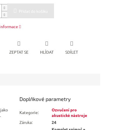
Přidat do košíku
 informace
ZEPTAT SE
HLÍDAT
SDÍLET
Doplňkové parametry
 jako
Ozvučení pro
Kategorie
:
.
akustické nástroje
Záruka
:
24
Komplet snímač +