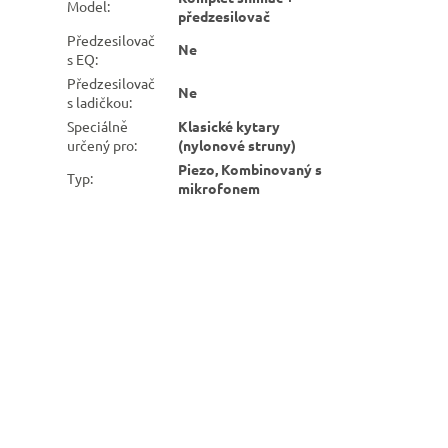
Model
:
předzesilovač
Předzesilovač
Ne
s EQ
:
Předzesilovač
Ne
s ladičkou
:
Speciálně
Klasické kytary
určený pro
:
(nylonové struny)
Piezo, Kombinovaný s
Typ
:
mikrofonem