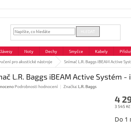
HLEDAT
Klávesy
Noty
Dechy
Smyčce
Kabely
Příslu
učení pro akustické nástroje
Snímač L.R. Baggs iBEAM Active Sys
ač L.R. Baggs iBEAM Active Systém - 
né
noceno
Podrobnosti hodnocení
Značka:
L.R. Baggs
ení
4 2
u
3 545 Kč
Měrná
Do 1 
cena:
ek.