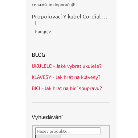
cena.Všem doporučuji!!
Propojovací Y kabel Cordial CFY0,9VPP
|
Hodnocení produktu je 5 z 5 hvězdiček.
+ Funguje
BLOG
UKULELE - Jaké vybrat ukulele?
KLÁVESY - Jak hrát na klávesy?
BICÍ - Jak hrát na bicí soupravu?
Vyhledávání