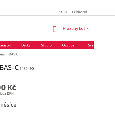
CZK
Přihlášení
NÁKUPNÍ
Prázdný košík
KOŠÍK
šenství
Dárky
Studio
Ozvučení
Světla
Zna
tém - iBAS-C
iBAS-C
1462490
90 Kč
 bez DPH
měsíce