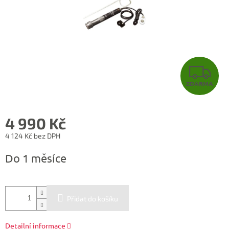
Z
ZDARMA
D
A
4 990 Kč
R
4 124 Kč bez DPH
Měrná
M
Do 1 měsíce
cena:
A
Přidat do košíku
Detailní informace