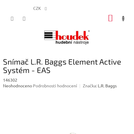
CZK
Přejít
NÁKUP
na
obsah
KOŠÍK
Snímač L.R. Baggs Element Active
Systém - EAS
146302
Průměrné
Neohodnoceno
Podrobnosti hodnocení
Značka:
L.R. Baggs
hodnocení
produktu
je
0,0
z
5
hvězdiček.