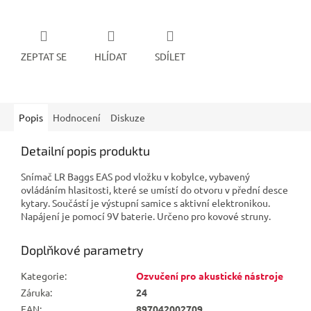
ZEPTAT SE
HLÍDAT
SDÍLET
Popis
Hodnocení
Diskuze
Detailní popis produktu
Snímač LR Baggs EAS pod vložku v kobylce, vybavený
ovládáním hlasitosti, které se umístí do otvoru v přední desce
kytary. Součástí je výstupní samice s aktivní elektronikou.
Napájení je pomocí 9V baterie. Určeno pro kovové struny.
Doplňkové parametry
Kategorie
:
Ozvučení pro akustické nástroje
Záruka
:
24
EAN
:
897042002709