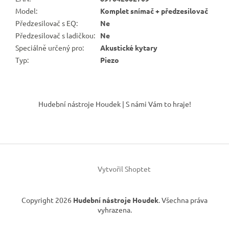
Model
:
Komplet snímač + předzesilovač
Předzesilovač s EQ
:
Ne
Předzesilovač s ladičkou
:
Ne
Speciálně určený pro
:
Akustické kytary
Typ
:
Piezo
Z
á
Hudební nástroje Houdek | S námi Vám to hraje!
p
a
t
í
Vytvořil Shoptet
Copyright 2026
Hudební nástroje Houdek
. Všechna práva
vyhrazena.