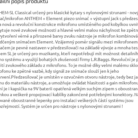
A
ailní popis produktu
EM-SL Classical určený pro klasické kytary s nylonovými strunami - nov
ač/mikrofon ANTHEM + Element piezo snímač + výstupní jack s předzes
a nová a revoluční konstrukce mikrofonu umístěného pod kobylkou uvnit
ytuje nové zvukové možnosti a hlavně velmi malou náchylnost ke zpětn
vytvoření věrné a přirozené barvy zvuku nástroje je mikrofon kombinová
dčeným snímačem Element. Vzájemný poměr signálu mezi mikrofonem
ačem je pevně nastaven v předzesilovači na základě vývoje a mnoha tes
em SL je určený pro muzikanty, kteří nepotřebují mít možnost detailníh
ho systému a využijí bohatých zkušeností firmy L.R.Baggs. Revoluční je 
ití zvukového základu z mikrofonu. To je možné díky velmi malému skl
ofonu ke zpětné vazbě, kdy signál ze snímače slouží jen k jeho
rvení.Předzesilovač je umístěn v ozvučném otvoru nástroje, tedy bez j
hu do materiálu nástroje, a umožňuje ovládat hlasitosti a gain mikrofonu
ní je i kapsička na 9V baterii opatřená velkým suchým zipem s oboustra
nkou a veškeré propojovací kablíky zakončené potřebnými konektory. N
ované oboustranné lepenky pro instalaci veškerých částí systému jsou
zřejmostí. Systém je určen pro nástroje s nylonovými strunami !