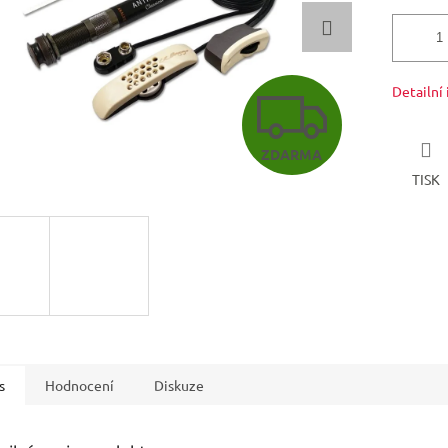
Z
Detailní
ZDARMA
D
TISK
A
R
M
s
Hodnocení
Diskuze