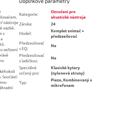
Doplňkové parametry
ý
Ozvučení pro
Kategorie
:
ilovačem.
akustické nástroje
ř nástroje
Záruka
:
24
é vazbě.
Komplet snímač +
n s
Model
:
předzesilovač
 a
Předzesilovač
tů.
Ne
s EQ
:
o seřízení
právě
Předzesilovač
Ne
onu
s ladičkou
:
Speciálně
Klasické kytary
akéhokoli
určený pro
:
(nylonové struny)
. Součástí
Piezo, Kombinovaný s
nnou
Typ
:
mikrofonem
áhradní