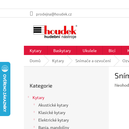
Přejít
prodejna@houdek.cz
na
obsah
Kytary
Baskytary
Ukulele
Bicí
Domů
Kytary
Snímače a ozvučení
Ozv
P
Sním
o
Přeskočit
s
Průměr
Kategorie
Neohod
kategorie
t
hodnoc
r
produkt
Kytary
a
je
Akustické kytary
n
0,0
z
Klasické kytary
n
5
í
Elektrické kytary
hvězdič
p
Banja, mandolíny