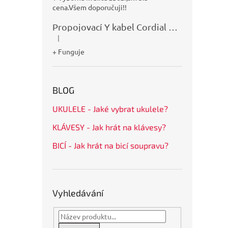
cena.Všem doporučuji!!
Propojovací Y kabel Cordial CFY0,9VPP
|
Hodnocení produktu je 5 z 5 hvězdiček.
+ Funguje
BLOG
UKULELE - Jaké vybrat ukulele?
KLÁVESY - Jak hrát na klávesy?
BICÍ - Jak hrát na bicí soupravu?
Vyhledávání