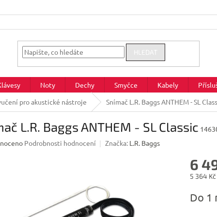
HLEDAT
Klávesy
Noty
Dechy
Smyčce
Kabely
Příslu
učení pro akustické nástroje
Snímač L.R. Baggs ANTHEM - SL Class
ač L.R. Baggs ANTHEM - SL Classic
1463
né
noceno
Podrobnosti hodnocení
Značka:
L.R. Baggs
ení
6 4
u
5 364 Kč
Měrná
Do 1 
cena:
ek.