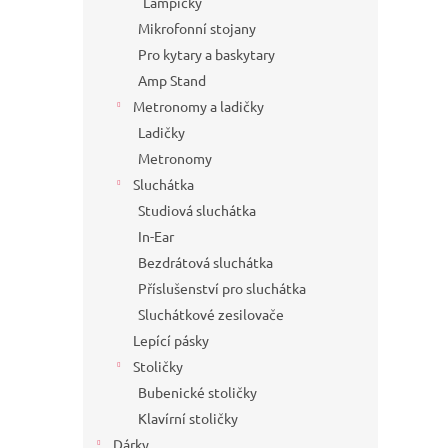
Lampičky
Mikrofonní stojany
Pro kytary a baskytary
Amp Stand
Metronomy a ladičky
Ladičky
Metronomy
Sluchátka
Studiová sluchátka
In-Ear
Bezdrátová sluchátka
Příslušenství pro sluchátka
Sluchátkové zesilovače
Lepící pásky
Stoličky
Bubenické stoličky
Klavírní stoličky
Dárky