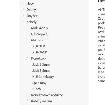
Det
Noty
ANTH
Dechy
sním
Smyčce
Zcel
Kabely
posk
Pro 
Midi kabely
osvě
Nástrojové
sním
Mikrofonní
Anth
celé
XLR-XLR
použ
XLR-JACK
mikr
Konektory
doba
zása
Jack 6,3mm
bale
Jack 3,5mm
lepe
tvar
XLR konektory
samo
Speakony
Cinch
Konektorové redukce
Kabely metráž