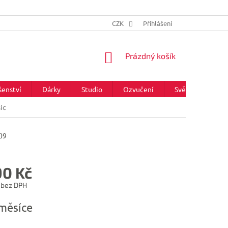
CZK
Přihlášení
NÁKUPNÍ
Prázdný košík
KOŠÍK
šenství
Dárky
Studio
Ozvučení
Světla
Zna
ic
09
90 Kč
 bez DPH
měsíce