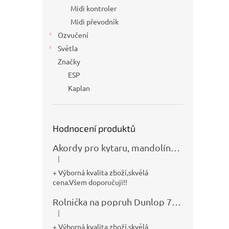
Midi kontroler
Midi převodník
Ozvučení
Světla
Značky
ESP
Kaplan
Hodnocení produktů
Akordy pro kytaru, mandolínu, banjo, basu a klávesy
|
Hodnocení produktu je 5 z 5 hvězdiček.
+ Výborná kvalita zboží,skvělá
cena.Všem doporučuji!!
Rolnička na popruh Dunlop 7100
|
Hodnocení produktu je 5 z 5 hvězdiček.
+ Výborná kvalita zboží,skvělá