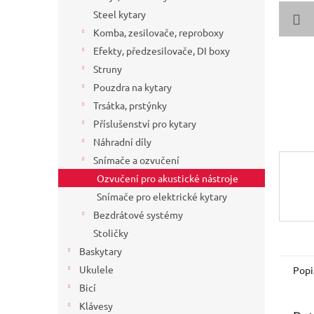
a
Steel kytary
n
Komba, zesilovače, reproboxy
e
Efekty, předzesilovače, DI boxy
l
Struny
Pouzdra na kytary
Trsátka, prstýnky
Příslušenství pro kytary
Náhradní díly
Snímače a ozvučení
Ozvučení pro akustické nástroje
Snímače pro elektrické kytary
Bezdrátové systémy
Stoličky
Baskytary
Ukulele
Popi
Bicí
Klávesy