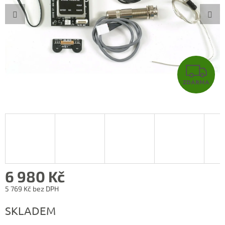
Z
ZDARMA
D
A
R
M
A
6 980 Kč
5 769 Kč bez DPH
Měrná
SKLADEM
cena: