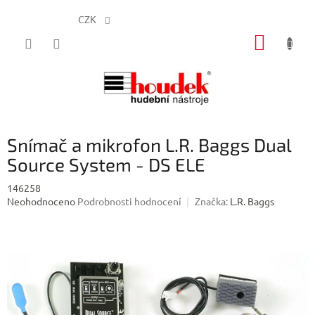
CZK
Přejít
NÁKUP
na
obsah
KOŠÍK
Snímač a mikrofon L.R. Baggs Dual
Source System - DS ELE
146258
Průměrné
Neohodnoceno
Podrobnosti hodnocení
Značka:
L.R. Baggs
hodnocení
produktu
je
0,0
z
5
hvězdiček.