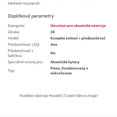
závěsem na popruh.
Doplňkové parametry
Kategorie
:
Ozvučení pro akustické nástroje
Záruka
:
24
Model
:
Komplet snímač + předzesilovač
Předzesilovač s EQ
:
Ano
Předzesilovač s
Ne
ladičkou
:
Speciálně určený pro
:
Akustické kytary
Piezo, Kombinovaný s
Typ
:
mikrofonem
Z
á
Hudební nástroje Houdek | S námi Vám to hraje!
p
a
t
í