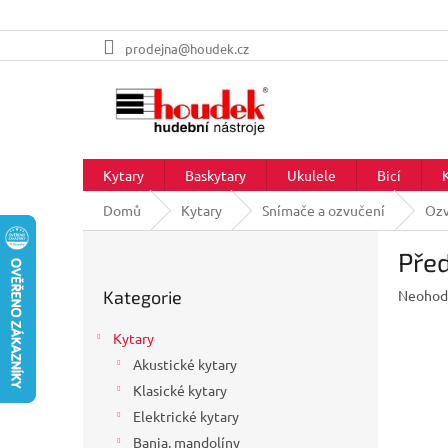
Přejít
prodejna@houdek.cz
na
obsah
Kytary
Baskytary
Ukulele
Bicí
Domů
Kytary
Snímače a ozvučení
Ozv
P
Před
o
Přeskočit
s
Průměr
Kategorie
Neohod
kategorie
t
hodnoc
r
produkt
Kytary
a
je
Akustické kytary
n
0,0
z
Klasické kytary
n
5
í
Elektrické kytary
hvězdič
p
Banja, mandolíny