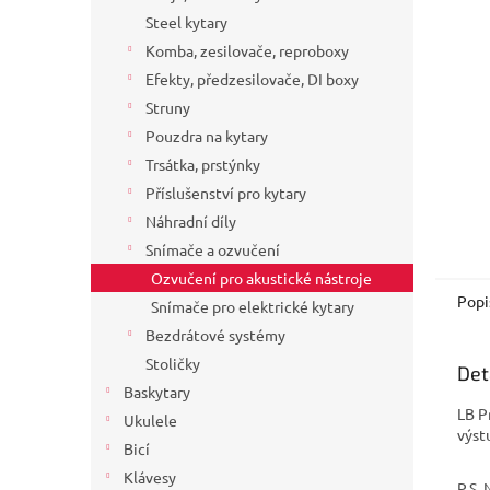
a
Steel kytary
n
Komba, zesilovače, reproboxy
e
Efekty, předzesilovače, DI boxy
l
Struny
Pouzdra na kytary
Trsátka, prstýnky
Příslušenství pro kytary
Náhradní díly
Snímače a ozvučení
Ozvučení pro akustické nástroje
Popi
Snímače pro elektrické kytary
Bezdrátové systémy
Stoličky
Det
Baskytary
LB P
Ukulele
výst
Bicí
Klávesy
P.S.