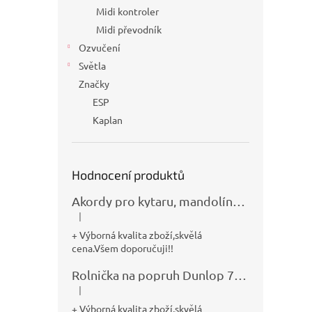
Midi kontroler
Midi převodník
Ozvučení
Světla
Značky
ESP
Kaplan
Hodnocení produktů
Akordy pro kytaru, mandolínu, banjo, basu a klávesy
|
Hodnocení produktu je 5 z 5 hvězdiček.
+ Výborná kvalita zboží,skvělá
cena.Všem doporučuji!!
Rolnička na popruh Dunlop 7100
|
Hodnocení produktu je 5 z 5 hvězdiček.
+ Výborná kvalita zboží,skvělá