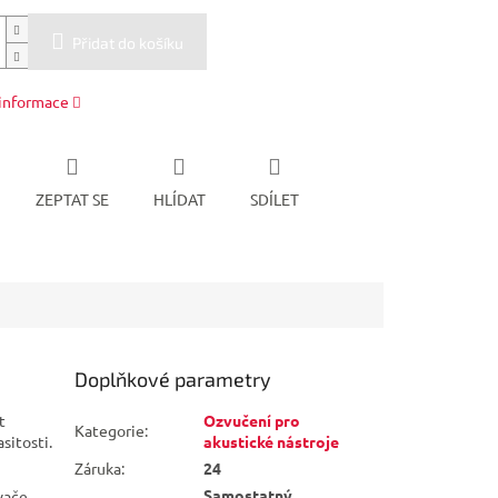
Přidat do košíku
 informace
ZEPTAT SE
HLÍDAT
SDÍLET
Doplňkové parametry
t
Ozvučení pro
Kategorie
:
sitosti.
akustické nástroje
Záruka
:
24
Samostatný
vače.