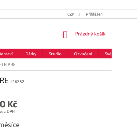
CZK
Přihlášení
NÁKUPNÍ
Prázdný košík
KOŠÍK
šenství
Dárky
Studio
Ozvučení
Světla
Zna
- LB PRE
PRE
146252
0 Kč
 bez DPH
měsíce