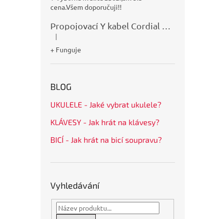
cena.Všem doporučuji!!
Propojovací Y kabel Cordial CFY0,9VPP
|
Hodnocení produktu je 5 z 5 hvězdiček.
+ Funguje
BLOG
UKULELE - Jaké vybrat ukulele?
KLÁVESY - Jak hrát na klávesy?
BICÍ - Jak hrát na bicí soupravu?
Vyhledávání