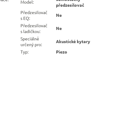
Model
:
předzesilovač
Předzesilovač
Ne
s EQ
:
Předzesilovač
Ne
s ladičkou
:
Speciálně
Akustické kytary
určený pro
:
Typ
:
Piezo