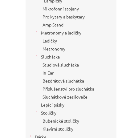
Lampičky
Mikrofonní stojany
Pro kytary a baskytary
Amp Stand
Metronomy a ladičky
Ladičky
Metronomy
Sluchátka
Studiová sluchátka
In-Ear
Bezdrátová sluchátka
Příslušenství pro sluchátka
Sluchátkové zesilovače
Lepící pásky
Stoličky
Bubenické stoličky
Klavírní stoličky
Dárky