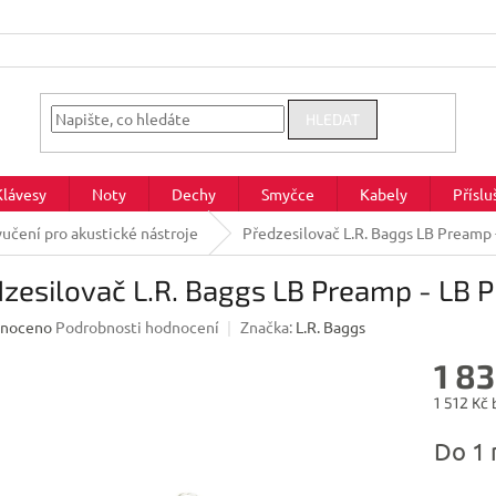
HLEDAT
Klávesy
Noty
Dechy
Smyčce
Kabely
Příslu
učení pro akustické nástroje
Předzesilovač L.R. Baggs LB Preamp 
zesilovač L.R. Baggs LB Preamp - LB 
né
noceno
Podrobnosti hodnocení
Značka:
L.R. Baggs
ení
1 83
u
1 512 Kč
Měrná
Do 1 
cena:
ek.