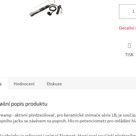
Detailní
TISK
s
Hodnocení
Diskuze
ailní popis produktu
reamp - aktivní předzesilovač, pro keramické snímače série LB, je součás
upního jacku se závěsem na popruh. Micro potenciometr pro ovládání hla
 Na obrázku je vyfocený i snímač Element, který není součástí předzesilo