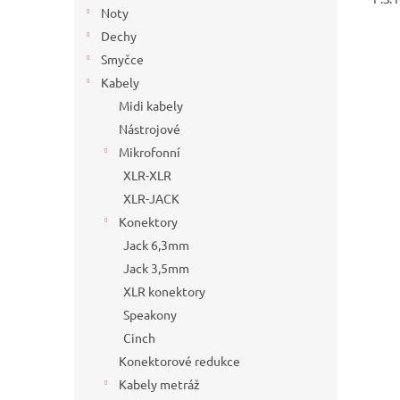
Noty
Dechy
Smyčce
Kabely
Midi kabely
Nástrojové
Mikrofonní
XLR-XLR
XLR-JACK
Konektory
Jack 6,3mm
Jack 3,5mm
XLR konektory
Speakony
Cinch
Konektorové redukce
Kabely metráž