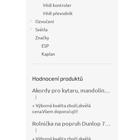
Midi kontroler
Midi převodník
Ozvučení
Světla
Značky
ESP
Kaplan
Hodnocení produktů
Akordy pro kytaru, mandolínu, banjo, basu a klávesy
|
Hodnocení produktu je 5 z 5 hvězdiček.
+ Výborná kvalita zboží,skvělá
cena.Všem doporučuji!!
Rolnička na popruh Dunlop 7100
|
Hodnocení produktu je 5 z 5 hvězdiček.
+ Výborná kvalita zboží,skvělá