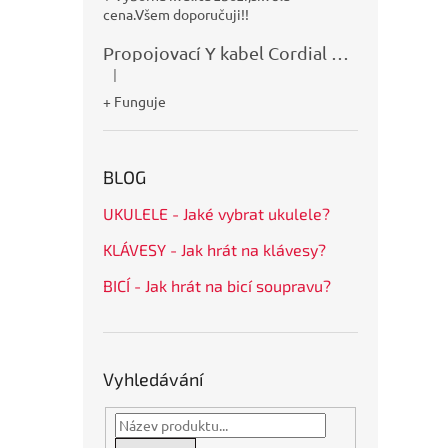
cena.Všem doporučuji!!
Propojovací Y kabel Cordial CFY0,9VPP
|
Hodnocení produktu je 5 z 5 hvězdiček.
+ Funguje
BLOG
UKULELE - Jaké vybrat ukulele?
KLÁVESY - Jak hrát na klávesy?
BICÍ - Jak hrát na bicí soupravu?
Vyhledávání