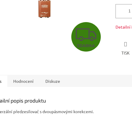
Z
Detailní
ZDARMA
D
TISK
A
s
Hodnocení
Diskuze
R
ailní popis produktu
M
erzální předzesilovač s dvoupásmovými korekcemi.