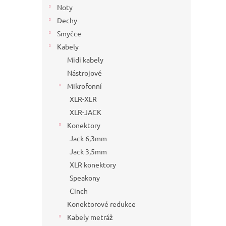
Noty
Dechy
Smyčce
Kabely
Midi kabely
Nástrojové
Mikrofonní
XLR-XLR
XLR-JACK
Konektory
Jack 6,3mm
Jack 3,5mm
XLR konektory
Speakony
Cinch
Konektorové redukce
Kabely metráž