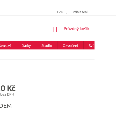
CZK
Přihlášení
NÁKUPNÍ
Prázdný košík
KOŠÍK
šenství
Dárky
Studio
Ozvučení
Světla
Zna
20 Kč
 bez DPH
ADEM