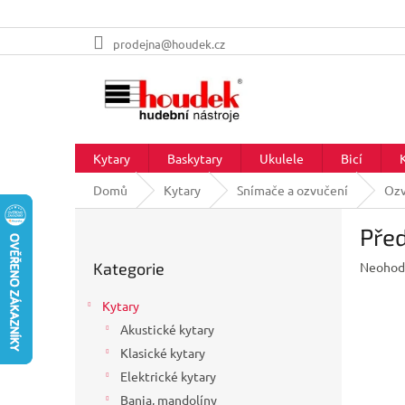
Přejít
prodejna@houdek.cz
na
obsah
Kytary
Baskytary
Ukulele
Bicí
Domů
Kytary
Snímače a ozvučení
Ozv
P
Před
o
Přeskočit
s
Průměr
Kategorie
Neohod
kategorie
t
hodnoc
r
produkt
Kytary
a
je
Akustické kytary
n
0,0
z
Klasické kytary
n
5
í
Elektrické kytary
hvězdič
p
Banja, mandolíny