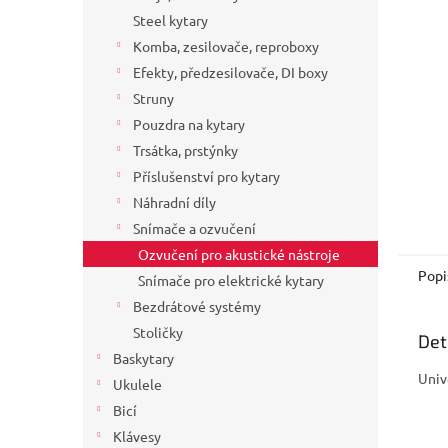
a
Steel kytary
n
Komba, zesilovače, reproboxy
e
Efekty, předzesilovače, DI boxy
l
Struny
Pouzdra na kytary
Trsátka, prstýnky
Příslušenství pro kytary
Náhradní díly
Snímače a ozvučení
Ozvučení pro akustické nástroje
Popi
Snímače pro elektrické kytary
Bezdrátové systémy
Stoličky
Det
Baskytary
Univ
Ukulele
Bicí
Klávesy