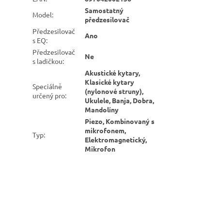
Samostatný
Model
:
předzesilovač
Předzesilovač
Ano
s EQ
:
Předzesilovač
Ne
s ladičkou
:
Akustické kytary,
Klasické kytary
Speciálně
(nylonové struny),
určený pro
:
Ukulele, Banja, Dobra,
Mandolíny
Piezo, Kombinovaný s
mikrofonem,
Typ
:
Elektromagnetický,
Mikrofon