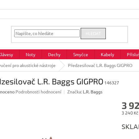
HLEDAT
Klávesy
Noty
Dechy
Smyčce
Kabely
Příslu
učení pro akustické nástroje
Předzesilovač L.R. Baggs GIGPRO
zesilovač L.R. Baggs GIGPRO
146327
né
noceno
Podrobnosti hodnocení
Značka:
L.R. Baggs
ení
3 9
u
3 240 Kč
Měrná
SKL
cena:
ek.