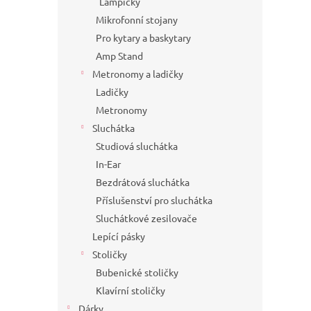
Lampičky
Mikrofonní stojany
Pro kytary a baskytary
Amp Stand
Metronomy a ladičky
Ladičky
Metronomy
Sluchátka
Studiová sluchátka
In-Ear
Bezdrátová sluchátka
Příslušenství pro sluchátka
Sluchátkové zesilovače
Lepící pásky
Stoličky
Bubenické stoličky
Klavírní stoličky
Dárky