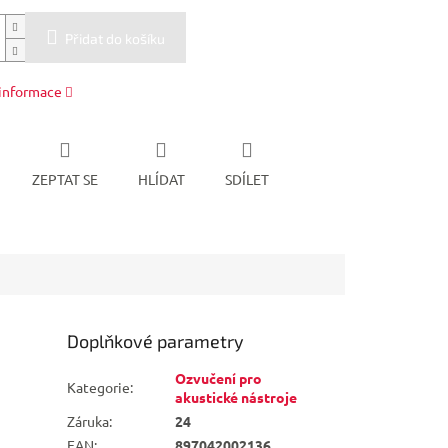
Přidat do košíku
 informace
ZEPTAT SE
HLÍDAT
SDÍLET
Doplňkové parametry
Ozvučení pro
Kategorie
:
akustické nástroje
Záruka
:
24
EAN
:
897042002136