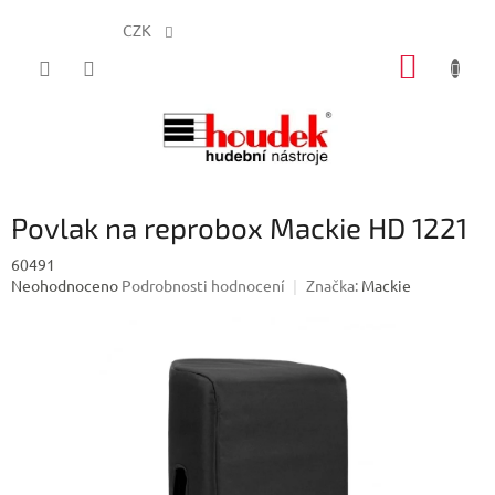
CZK
Přejít
NÁKUP
na
obsah
KOŠÍK
Povlak na reprobox Mackie HD 1221
60491
Průměrné
Neohodnoceno
Podrobnosti hodnocení
Značka:
Mackie
hodnocení
produktu
je
0,0
z
5
hvězdiček.