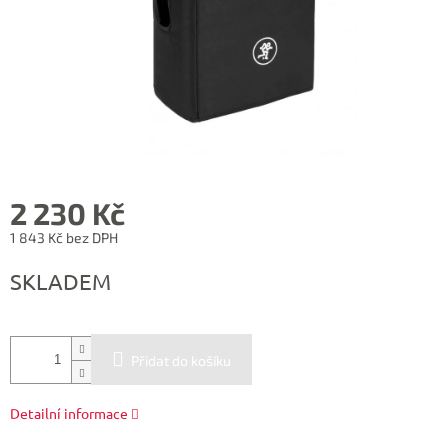
2 230 Kč
1 843 Kč bez DPH
Měrná
SKLADEM
cena:
Přidat do košíku
Detailní informace