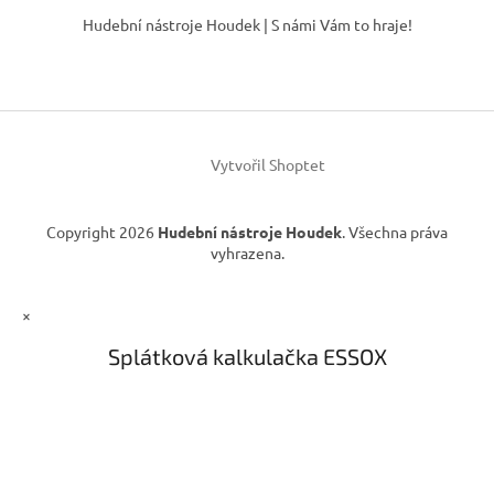
á
Hudební nástroje Houdek | S námi Vám to hraje!
p
a
t
í
Vytvořil Shoptet
Copyright 2026
Hudební nástroje Houdek
. Všechna práva
vyhrazena.
×
Splátková kalkulačka ESSOX