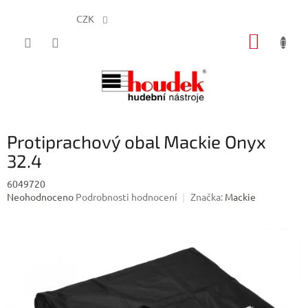
CZK
Přejít
NÁKUP
na
obsah
KOŠÍK
Protiprachový obal Mackie Onyx
32.4
6049720
Průměrné
Neohodnoceno
Podrobnosti hodnocení
Značka:
Mackie
hodnocení
produktu
je
0,0
z
5
hvězdiček.