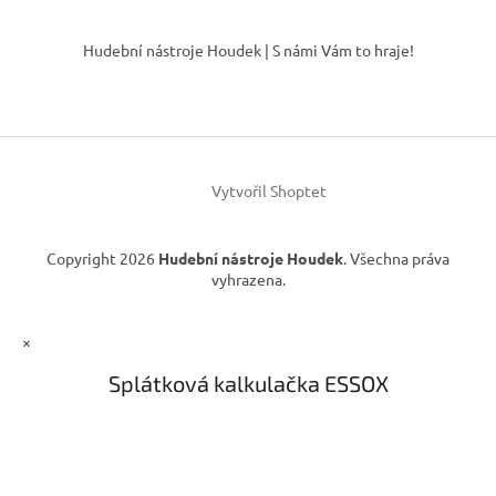
Z
á
Hudební nástroje Houdek | S námi Vám to hraje!
p
a
t
í
Vytvořil Shoptet
Copyright 2026
Hudební nástroje Houdek
. Všechna práva
vyhrazena.
×
Splátková kalkulačka ESSOX