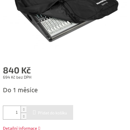
840 Kč
694 Kč bez DPH
Měrná
Do 1 měsíce
cena:
Přidat do košíku
Detailní informace