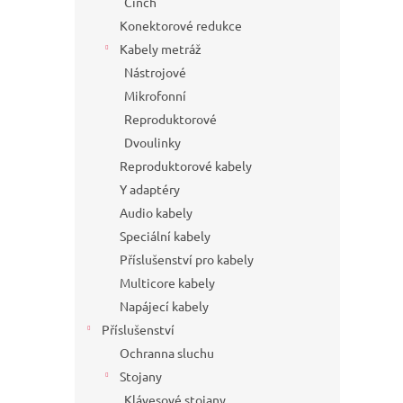
Cinch
Konektorové redukce
Kabely metráž
Nástrojové
Mikrofonní
Reproduktorové
Dvoulinky
Reproduktorové kabely
Y adaptéry
Audio kabely
Speciální kabely
Příslušenství pro kabely
Multicore kabely
Napájecí kabely
Příslušenství
Ochranna sluchu
Stojany
Klávesové stojany