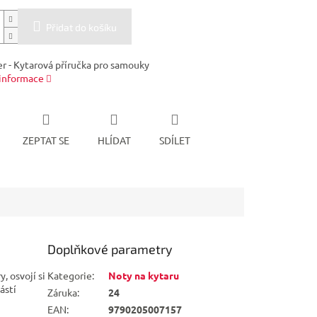
Přidat do košíku
er - Kytarová příručka pro samouky
 informace
ZEPTAT SE
HLÍDAT
SDÍLET
Doplňkové parametry
, osvojí si
Kategorie
:
Noty na kytaru
ástí
Záruka
:
24
EAN
:
9790205007157