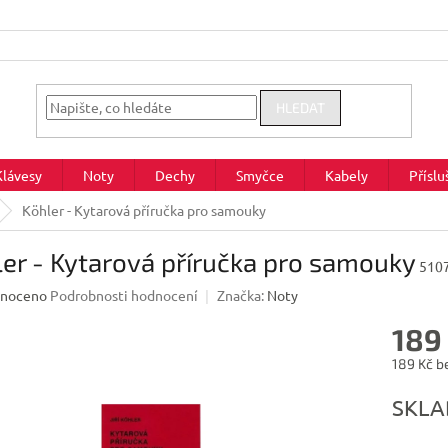
HLEDAT
Klávesy
Noty
Dechy
Smyčce
Kabely
Příslu
Köhler - Kytarová příručka pro samouky
er - Kytarová příručka pro samouky
510
né
noceno
Podrobnosti hodnocení
Značka:
Noty
ení
189
u
189 Kč b
Měrná
SKL
cena:
ek.