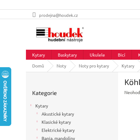
Přejít
prodejna@houdek.cz
na
obsah
Kytary
Baskytary
Ukulele
Bicí
Domů
Noty
Noty pro kytary
Kytary
P
Köhl
o
Přeskočit
s
Průměr
Kategorie
Neohod
kategorie
t
hodnoc
r
produkt
Kytary
a
je
Akustické kytary
n
0,0
z
Klasické kytary
n
5
í
Elektrické kytary
hvězdič
p
Banja, mandolíny