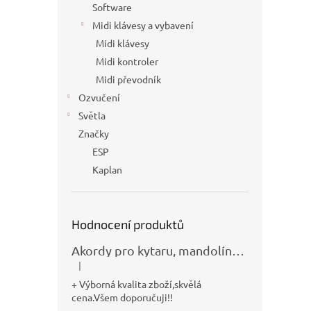
Software
Midi klávesy a vybavení
Midi klávesy
Midi kontroler
Midi převodník
Ozvučení
Světla
Značky
ESP
Kaplan
Hodnocení produktů
Akordy pro kytaru, mandolínu, banjo, basu a klávesy
|
Hodnocení produktu je 5 z 5 hvězdiček.
+ Výborná kvalita zboží,skvělá
cena.Všem doporučuji!!