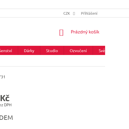
CZK
Přihlášení
NÁKUPNÍ
Prázdný košík
KOŠÍK
šenství
Dárky
Studio
Ozvučení
Světla
Zna
731
 Kč
ez DPH
ADEM