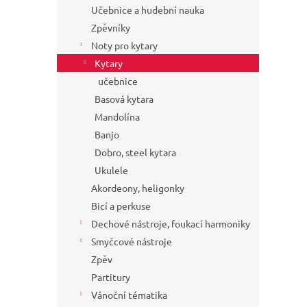
Učebnice a hudební nauka
Zpěvníky
Noty pro kytary
Kytary
učebnice
Basová kytara
Mandolína
Banjo
Dobro, steel kytara
Ukulele
Akordeony, heligonky
Bicí a perkuse
Dechové nástroje, foukací harmoniky
Smyčcové nástroje
Zpěv
Partitury
Vánoční tématika