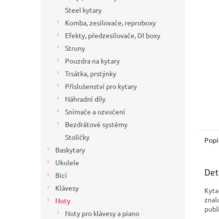
a
Steel kytary
n
Komba, zesilovače, reproboxy
e
Efekty, předzesilovače, DI boxy
l
Struny
Pouzdra na kytary
Trsátka, prstýnky
Příslušenství pro kytary
Náhradní díly
Snímače a ozvučení
Bezdrátové systémy
Stoličky
Popi
Baskytary
Ukulele
Det
Bicí
Klávesy
Kyta
znal
Noty
publ
Noty pro klávesy a piano