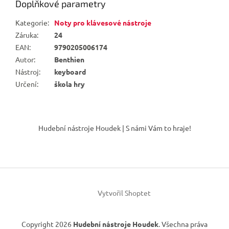
Doplňkové parametry
Kategorie
:
Noty pro klávesové nástroje
Záruka
:
24
EAN
:
9790205006174
Autor
:
Benthien
Nástroj
:
keyboard
Určení
:
škola hry
Z
á
Hudební nástroje Houdek | S námi Vám to hraje!
p
a
t
í
Vytvořil Shoptet
Copyright 2026
Hudební nástroje Houdek
. Všechna práva