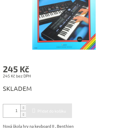
245 Kč
245 Kč bez DPH
Měrná
SKLADEM
cena:
Přidat do košíku
Nová škola hry na keyboard II , Benthien