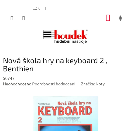
CZK
Přejít
NÁKUP
na
obsah
KOŠÍK
Nová škola hry na keyboard 2 ,
Benthien
50747
Průměrné
Neohodnoceno
Podrobnosti hodnocení
Značka:
Noty
hodnocení
produktu
je
0,0
z
5
hvězdiček.