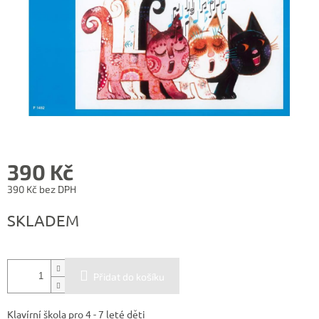
390 Kč
390 Kč bez DPH
Měrná
SKLADEM
cena:
Přidat do košíku
Klavírní škola pro 4 - 7 leté děti