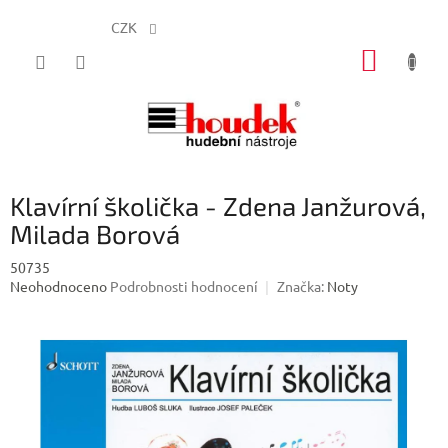
CZK
Přejít
NÁKUP
na
obsah
KOŠÍK
Klavírní školička - Zdena Janžurová,
Milada Borová
50735
Průměrné
Neohodnoceno
Podrobnosti hodnocení
Značka:
Noty
hodnocení
produktu
je
0,0
z
5
hvězdiček.