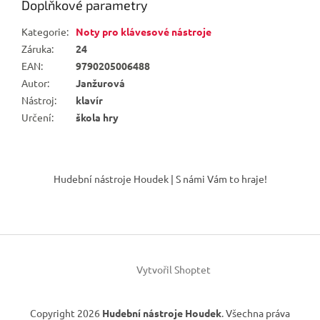
Doplňkové parametry
Kategorie
:
Noty pro klávesové nástroje
Záruka
:
24
EAN
:
9790205006488
Autor
:
Janžurová
Nástroj
:
klavír
Určení
:
škola hry
Z
á
Hudební nástroje Houdek | S námi Vám to hraje!
p
a
t
í
Vytvořil Shoptet
Copyright 2026
Hudební nástroje Houdek
. Všechna práva