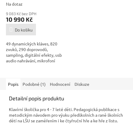
Na dotaz
9 083 Kč bez DPH
10 990 Kč
Do košíku
49 dynamických kláves, 820
zvuků, 290 doprovodů,
sampling, digitální efekty, usb
audio nahrávání, mikrofoní
vstup...
Popis
Podobné (1)
Hodnocení
Diskuze
Detailní popis produktu
Klavírní školička pro 4 - 7 leté děti. Pedagogická publikace s
metodickým návodem pro výuku předškolních a raně školních
dětí na LŠU se zaměřením i ke čtyřruční hře a ke hře z listu.