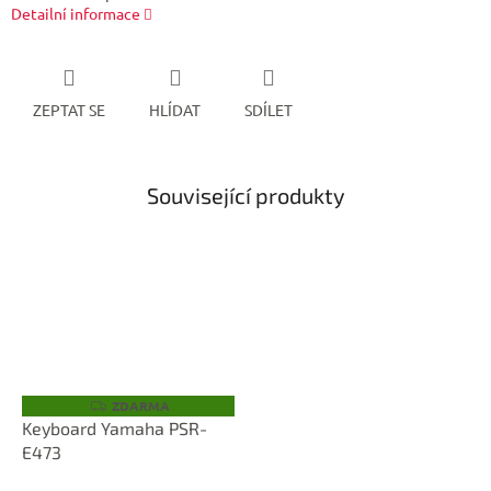
Detailní informace
ZEPTAT SE
HLÍDAT
SDÍLET
Související produkty
ZDARMA
Z
D
Keyboard Yamaha PSR-
A
E473
R
M
A