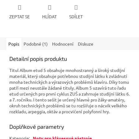
ZEPTAT SE
HLÍDAT
SDÍLET
Popis
Podobné (1)
Hodnocení
Diskuze
Detailní popis produktu
Titul Album etud 5 obsahuje mnohostranný a široký studijní
materiál, který obsahuje potřebnou studijní látku k zvládnutí
mnoha technických a výrazových problémů klavíru. Díky tomu
patří mezi neustále žádané tituly. Album 5 uzavírá tuto řadu
etud určených pro první cyklus ZUŠ a zahrnuje studijní látku 6.
a 7. ročníku. I tento sešit je určený hlavně pro žáky-amatéry,
okruh technických problémů se tu rozšiřuje o nácvik velkého
rozkladu, arpeggia, oktáv a procvičení polyfonní hry.
Doplňkové parametry
Kategorie
:
Noty pro klávesové nástroje