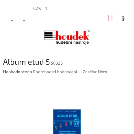
CZK
Přejít
NÁKUP
na
obsah
KOŠÍK
Album etud 5
50325
Průměrné
Neohodnoceno
Podrobnosti hodnocení
Značka:
Noty
hodnocení
produktu
je
0,0
z
5
hvězdiček.