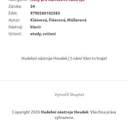
Záruka
:
24
EAN
:
9790260102583
Autor
:
Kleinová, Fišerová, Müllerová
Nástroj
:
klavír
Určení
:
etudy, cvičení
Z
á
Hudební nástroje Houdek | S námi Vám to hraje!
p
a
t
í
Vytvořil Shoptet
Copyright 2026
Hudební nástroje Houdek
. Všechna práva
vyhrazena.