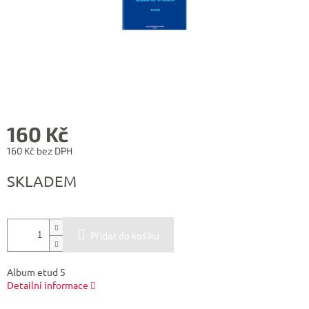
160 Kč
160 Kč bez DPH
Měrná
SKLADEM
cena:
Přidat do košíku
Album etud 5
Detailní informace