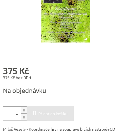
375 Kč
375 Kč bez DPH
Měrná
Na objednávku
cena:
Přidat do košíku
Miloš Veselý - Koordinace hry na soupravu bicích nástrojů+CD