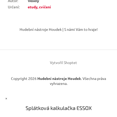
Autor
:
Veselý
Určení
:
etudy, cvičení
Z
á
Hudební nástroje Houdek | S námi Vám to hraje!
p
a
t
í
Vytvořil Shoptet
Copyright 2026
Hudební nástroje Houdek
. Všechna práva
vyhrazena.
×
Splátková kalkulačka ESSOX