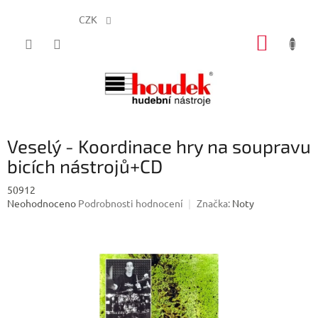
CZK
Přejít
NÁKUP
na
obsah
KOŠÍK
Veselý - Koordinace hry na soupravu
bicích nástrojů+CD
50912
Průměrné
Neohodnoceno
Podrobnosti hodnocení
Značka:
Noty
hodnocení
produktu
je
0,0
z
5
hvězdiček.