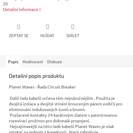
20
Detailní informace
ZEPTAT SE
HLÍDAT
SDÍLET
Popis
Hodnocení
Diskuze
Detailní popis produktu
Planet Waves - Řada Circuit Breaker
Další řada kabelů určena těm nejnáročnějším . Použita je
dvojitá izolace a dvojité stínění krouceným párem vodičů pro
eliminování indukovaných šumů a brumů.
Pozlacené kontakty 24-karátovým zlatem s patentovanou
rozevírací pružinou pro dokonalé propojení.
Nejzajímavější na této řadě kabelů Planet Waves je však
spínkač na jednom z konektorů , který zabraňuje