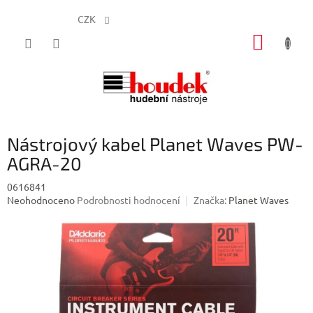
CZK
Přejít
NÁKUP
na
obsah
KOŠÍK
Nástrojový kabel Planet Waves PW-
AGRA-20
0616841
Průměrné
Neohodnoceno
Podrobnosti hodnocení
Značka:
Planet Waves
hodnocení
produktu
je
0,0
z
5
hvězdiček.