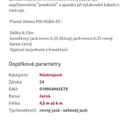
nepříjemnému "prasknutí" v aparátu při vytahování kabelu z
nástroje .
Planet Waves PW-AGRA-20 :
Délka: 6,10m
konektory: jack-mono 6,35 úhlový, jack-mono 6,35 rovný
barva: černý
Vypínač na jednom z konektorů
Doplňkové parametry
Kategorie
:
Nástrojové
Záruka
:
24
EAN
:
019954943578
Barva
:
černá
Délka
:
4,5 m až 6 m
Typ konektorů
:
rovný jack - zahnutý jack
Z