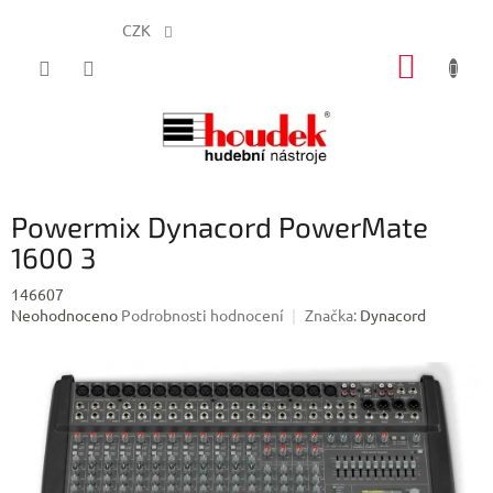
CZK
Přejít
NÁKUP
na
obsah
KOŠÍK
Powermix Dynacord PowerMate
1600 3
146607
Průměrné
Neohodnoceno
Podrobnosti hodnocení
Značka:
Dynacord
hodnocení
produktu
je
0,0
z
5
hvězdiček.