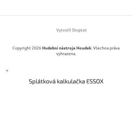
a
t
í
Vytvořil Shoptet
Copyright 2026
Hudební nástroje Houdek
. Všechna práva
vyhrazena.
×
Splátková kalkulačka ESSOX