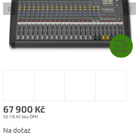
Z
ZDARMA
D
A
R
M
A
67 900 Kč
56 116 Kč bez DPH
Měrná
Na dotaz
cena: