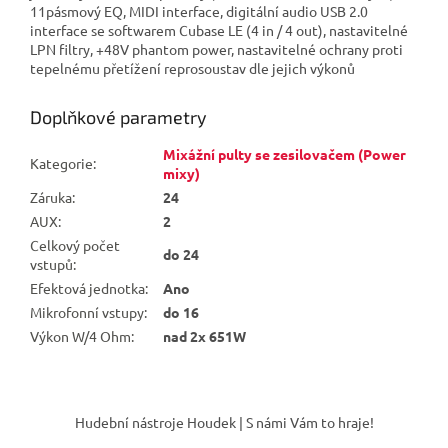
11pásmový EQ, MIDI interface, digitální audio USB 2.0
interface se softwarem Cubase LE (4 in / 4 out), nastavitelné
LPN filtry, +48V phantom power, nastavitelné ochrany proti
tepelnému přetížení reprosoustav dle jejich výkonů
Doplňkové parametry
Mixážní pulty se zesilovačem (Power
Kategorie
:
mixy)
Záruka
:
24
AUX
:
2
Celkový počet
do 24
vstupů
:
Efektová jednotka
:
Ano
Mikrofonní vstupy
:
do 16
Výkon W/4 Ohm
:
nad 2x 651W
Z
á
Hudební nástroje Houdek | S námi Vám to hraje!
p