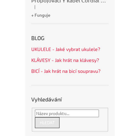
Propojovací Y kabel Cordial CFY0,9VPP
|
Hodnocení produktu je 5 z 5 hvězdiček.
+ Funguje
BLOG
UKULELE - Jaké vybrat ukulele?
KLÁVESY - Jak hrát na klávesy?
BICÍ - Jak hrát na bicí soupravu?
Vyhledávání
HLEDAT