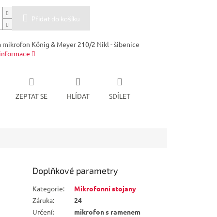
Přidat do košíku
a mikrofon König & Meyer 210/2 Nikl - šibenice
 informace
ZEPTAT SE
HLÍDAT
SDÍLET
Doplňkové parametry
Kategorie
:
Mikrofonní stojany
Záruka
:
24
Určení
:
mikrofon s ramenem