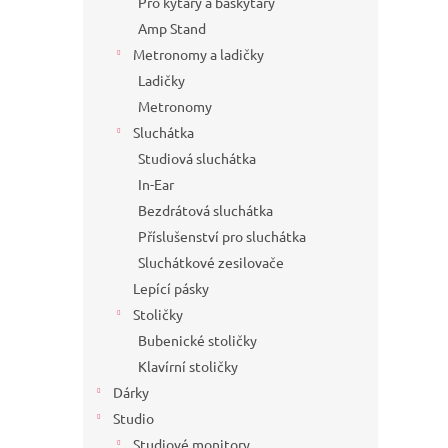
Pro kytary a baskytary
Amp Stand
Metronomy a ladičky
Ladičky
Metronomy
Sluchátka
Studiová sluchátka
In-Ear
Bezdrátová sluchátka
Příslušenství pro sluchátka
Sluchátkové zesilovače
Lepící pásky
Stoličky
Bubenické stoličky
Klavírní stoličky
Dárky
Studio
Studiové monitory