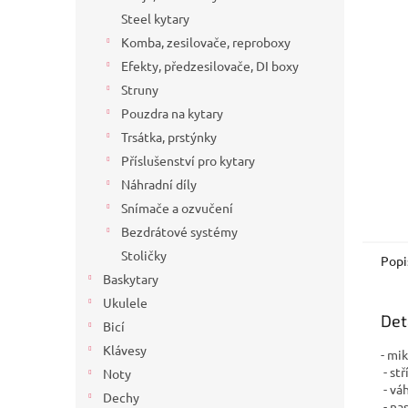
a
Steel kytary
n
Komba, zesilovače, reproboxy
e
Efekty, předzesilovače, DI boxy
l
Struny
Pouzdra na kytary
Trsátka, prstýnky
Příslušenství pro kytary
Náhradní díly
Snímače a ozvučení
Bezdrátové systémy
Stoličky
Popi
Baskytary
Ukulele
Det
Bicí
Klávesy
- mi
- stř
Noty
- vá
Dechy
- na