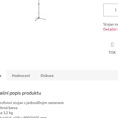
Stojan n
Detailní
TISK
s
Hodnocení
Diskuze
ailní popis produktu
krofonní stojan s jednodílným ramenem
íbrná barva
ha 3,2 kg
stavitel. výška: 900/1605 mm