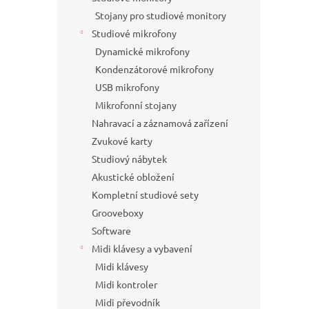
Stojany pro studiové monitory
Studiové mikrofony
Dynamické mikrofony
Kondenzátorové mikrofony
USB mikrofony
Mikrofonní stojany
Nahravací a záznamová zařízení
Zvukové karty
Studiový nábytek
Akustické obložení
Kompletní studiové sety
Grooveboxy
Software
Midi klávesy a vybavení
Midi klávesy
Midi kontroler
Midi převodník