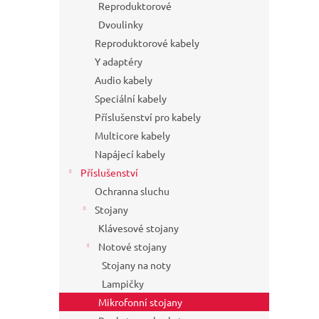
Reproduktorové
Dvoulinky
Reproduktorové kabely
Y adaptéry
Audio kabely
Speciální kabely
Příslušenství pro kabely
Multicore kabely
Napájecí kabely
Příslušenství
Ochranna sluchu
Stojany
Klávesové stojany
Notové stojany
Stojany na noty
Lampičky
Mikrofonní stojany