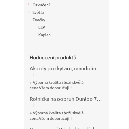
Ozvučení
Světla
Značky
ESP
Kaplan
Hodnocení produktů
Akordy pro kytaru, mandolínu, banjo, basu a klávesy
|
Hodnocení produktu je 5 z 5 hvězdiček.
+ Výborná kvalita zboží,skvělá
cena.Všem doporučuji!!
Rolnička na popruh Dunlop 7100
|
Hodnocení produktu je 5 z 5 hvězdiček.
+ Výborná kvalita zboží,skvělá
cena.Všem doporučuji!!