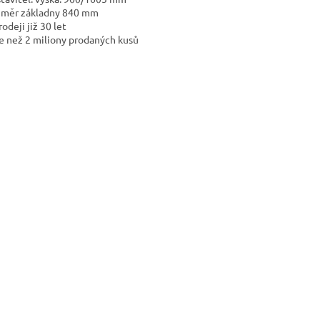
ůměr základny 840 mm
rodeji již 30 let
ce než 2 miliony prodaných kusů