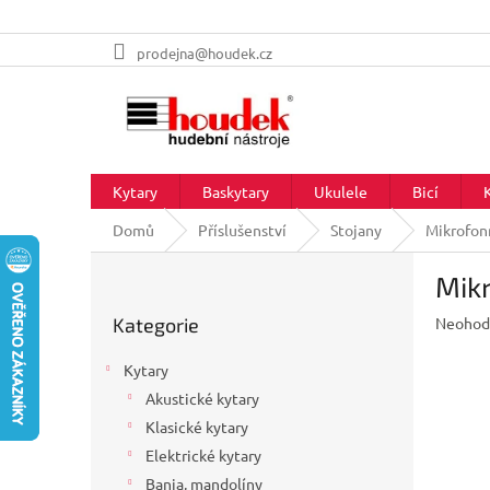
Přejít
prodejna@houdek.cz
na
obsah
Kytary
Baskytary
Ukulele
Bicí
Domů
Příslušenství
Stojany
Mikrofonn
P
Mikr
o
Přeskočit
s
Průměr
Kategorie
Neohod
kategorie
t
hodnoc
r
produkt
Kytary
a
je
Akustické kytary
n
0,0
z
Klasické kytary
n
5
í
Elektrické kytary
hvězdič
p
Banja, mandolíny