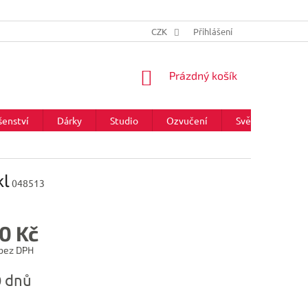
CZK
Přihlášení
NÁKUPNÍ
Prázdný košík
KOŠÍK
šenství
Dárky
Studio
Ozvučení
Světla
Zna
kl
048513
0 Kč
 bez DPH
0 dnů