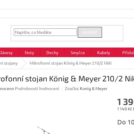
HLEDAT
Klávesy
Noty
Dechy
Smyčce
Kabely
Příslu
í stojany
Mikrofonní stojan König & Meyer 210/2 Nikl
ofonní stojan König & Meyer 210/2 Ni
né
noceno
Podrobnosti hodnocení
Značka:
Konig & Meyer
ení
1 39
u
1 149 Kč
Měrná
Do 1
cena:
ek.