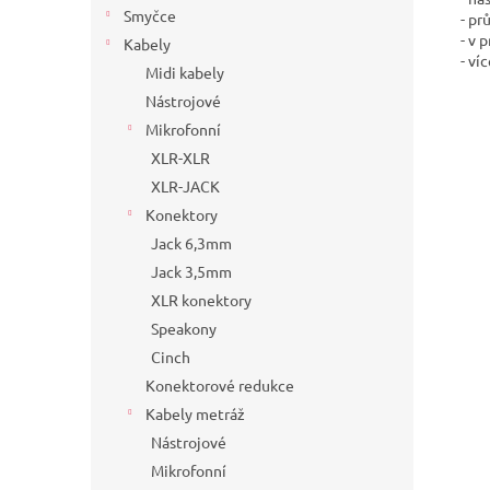
Smyčce
- pr
- v p
Kabely
- ví
Midi kabely
Nástrojové
Mikrofonní
XLR-XLR
XLR-JACK
Konektory
Jack 6,3mm
Jack 3,5mm
XLR konektory
Speakony
Cinch
Konektorové redukce
Kabely metráž
Nástrojové
Mikrofonní