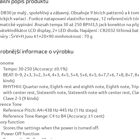
ailní popis produktu
 DB30 je malý , spolehlivý a zábavný. Obsahuje 9 bicích patternů a k to
ických variací . Funkce natapovaní vlastního tempa , 12 referenčních tón
matické vypínání .Rozsah tempa 30 až 250 BPM3,5 jack konektor na při
hátekIndikátor LCD display, 2× LED dioda. Napájení : CR2032 lithiová bat
ěry : Š×V×H jsou 61×20×90 mmhmotnost : 70 g
robnější informace o výrobku
ronome
Tempo: 30-250 (Accuracy: ±0.1%)
BEAT: 0–9, 2+3, 3+2, 3+4, 4+3, 4+5, 5+4, 5+6, 6+5, 6+7,7+6, 7+8, 8+7, 8
kinds)
RHYTHM: Quarter note, Eighth rest and eighth note, Eighth note, Tripl
with center rest, Sixteenth note, Sixteenth note with center rest, Cla
Clave 2-3 (9 kinds)
rence Tone
Reference Pitch: A4=438 Hz-445 Hz (1 Hz steps)
Reference Tone Range: C4 to B4 (Accuracy: ±1 cent)
ry function
Stores the settings when the power is turned off.
 Power Off function