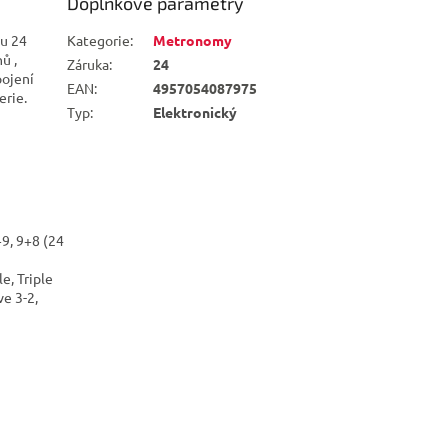
Doplňkové parametry
mu 24
Kategorie
:
Metronomy
ů ,
Záruka
:
24
pojení
EAN
:
4957054087975
erie.
Typ
:
Elektronický
+9, 9+8 (24
e, Triple
ve 3-2,