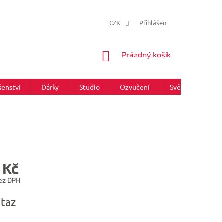
CZK
Přihlášení
NÁKUPNÍ
Prázdný košík
KOŠÍK
šenství
Dárky
Studio
Ozvučení
Světla
Zna
 Kč
ez DPH
taz