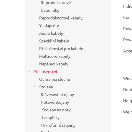
Reproduktorové
Indi
Dvoulinky
Conn
Reproduktorové kabely
Y adaptéry
Powe
Audio kabely
Pow
Speciální kabely
Příslušenství pro kabely
Acce
Multicore kabely
Napájecí kabely
Příslušenství
Widt
Ochranna sluchu
Stojany
Dept
Klávesové stojany
Heig
Notové stojany
Stojany na noty
Wei
Lampičky
Mikrofonní stojany