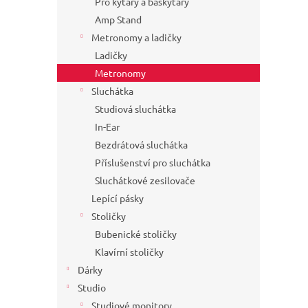
Pro kytary a baskytary
Amp Stand
Metronomy a ladičky
Ladičky
Metronomy
Sluchátka
Studiová sluchátka
In-Ear
Bezdrátová sluchátka
Příslušenství pro sluchátka
Sluchátkové zesilovače
Lepící pásky
Stoličky
Bubenické stoličky
Klavírní stoličky
Dárky
Studio
Studiové monitory