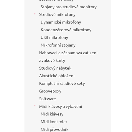
Stojany pro studiové monitory
Studiové mikrofony
Dynamické mikrofony
Kondenzátorové mikrofony
USB mikrofony
Mikrofonní stojany
Nahravací a záznamová zařízení
Zvukové karty
Studiový nábytek
Akustické obložení
Kompletní studiové sety
Grooveboxy
Software
Midi klávesy a vybavení
Midi klávesy
Midi kontroler
Midi převodník