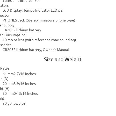
Turns unit off after 60 min.
cators
LCD Display, Tempo Indicator LED x 2
ector
PHONES Jack (Stereo miniature phone type)
r Supply
CR2032 lithium battery
er Consumption
10 mA or less (with reference tone sounding)
ssories
CR2032 lithium battery, Owner’s Manual
Size and Weight
h (W)
61 mm2-7/16 inches
h (D)
90 mm3-9/16 inches
ht (H)
20 mm0-13/16 inches
ght
70 g0 lbs. 3 oz.