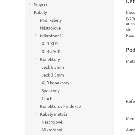
Det
Smyčce
Boss
Kabely
rytm
Midi kabely
auto
Nástrojové
sluc
Rozm
Mikrofonní
XLR-XLR
Pod
XLR-JACK
Konektory
Met
Jack 6,3mm
Jack 3,5mm
XLR konektory
Speakony
Cinch
Refe
Konektorové redukce
Kabely metráž
Memo
Nástrojové
Auto
Mikrofonní