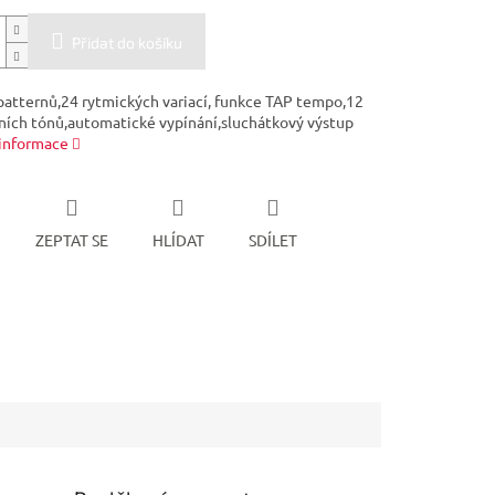
Přidat do košíku
 patternů,24 rytmických variací, funkce TAP tempo,12
ních tónů,automatické vypínání,sluchátkový výstup
 informace
ZEPTAT SE
HLÍDAT
SDÍLET