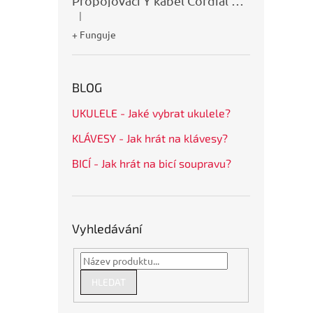
Propojovací Y kabel Cordial CFY0,9VPP
|
Hodnocení produktu je 5 z 5 hvězdiček.
+ Funguje
BLOG
UKULELE - Jaké vybrat ukulele?
KLÁVESY - Jak hrát na klávesy?
BICÍ - Jak hrát na bicí soupravu?
Vyhledávání
HLEDAT