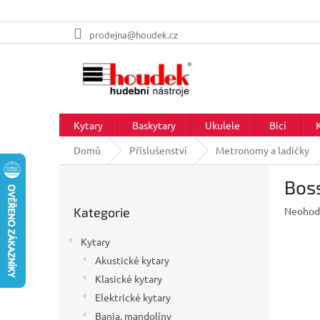
Přejít
prodejna@houdek.cz
na
obsah
Kytary
Baskytary
Ukulele
Bicí
Domů
Příslušenství
Metronomy a ladičky
P
Bos
o
Přeskočit
s
Průměr
Kategorie
Neohod
kategorie
t
hodnoc
r
produkt
Kytary
a
je
Akustické kytary
n
0,0
z
Klasické kytary
n
5
í
Elektrické kytary
hvězdič
p
Banja, mandolíny