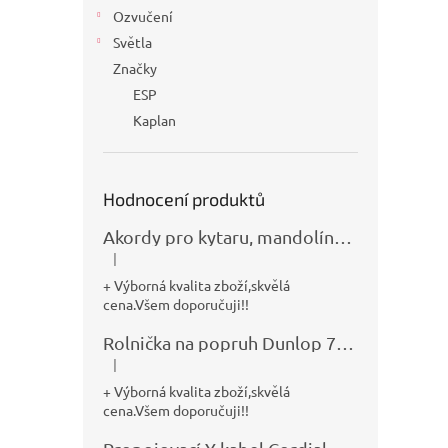
Ozvučení
Světla
Značky
ESP
Kaplan
Hodnocení produktů
Akordy pro kytaru, mandolínu, banjo, basu a klávesy
|
Hodnocení produktu je 5 z 5 hvězdiček.
+ Výborná kvalita zboží,skvělá
cena.Všem doporučuji!!
Rolnička na popruh Dunlop 7100
|
Hodnocení produktu je 5 z 5 hvězdiček.
+ Výborná kvalita zboží,skvělá
cena.Všem doporučuji!!