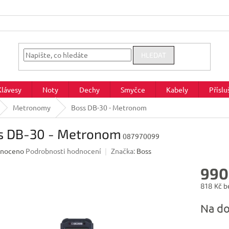
HLEDAT
Klávesy
Noty
Dechy
Smyčce
Kabely
Příslu
Metronomy
Boss DB-30 - Metronom
s DB-30 - Metronom
087970099
né
noceno
Podrobnosti hodnocení
Značka:
Boss
ení
990
u
818 Kč b
Měrná
Na do
cena:
ek.