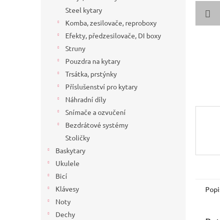
a
Steel kytary
n
Komba, zesilovače, reproboxy
e
Efekty, předzesilovače, DI boxy
l
Struny
Pouzdra na kytary
Trsátka, prstýnky
Příslušenství pro kytary
Náhradní díly
Snímače a ozvučení
Bezdrátové systémy
Stoličky
Baskytary
Ukulele
Bicí
Klávesy
Popi
Noty
Dechy