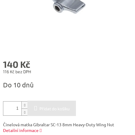
140 Kč
116 Kč bez DPH
Měrná
Do 10 dnů
cena:
Přidat do košíku
Činelová matka Gibraltar SC-13 8mm Heavy-Duty Wing Nut
Detailní informace