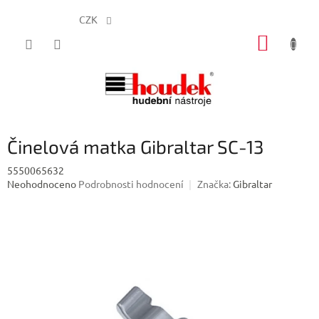
CZK
Přejít
NÁKUP
na
obsah
KOŠÍK
Činelová matka Gibraltar SC-13
5550065632
Průměrné
Neohodnoceno
Podrobnosti hodnocení
Značka:
Gibraltar
hodnocení
produktu
je
0,0
z
5
hvězdiček.