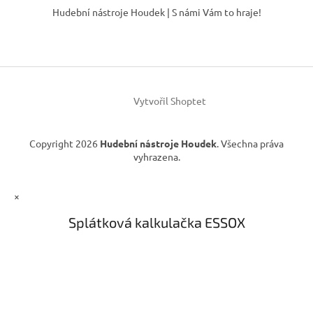
á
Hudební nástroje Houdek | S námi Vám to hraje!
p
a
t
í
Vytvořil Shoptet
Copyright 2026
Hudební nástroje Houdek
. Všechna práva
vyhrazena.
×
Splátková kalkulačka ESSOX