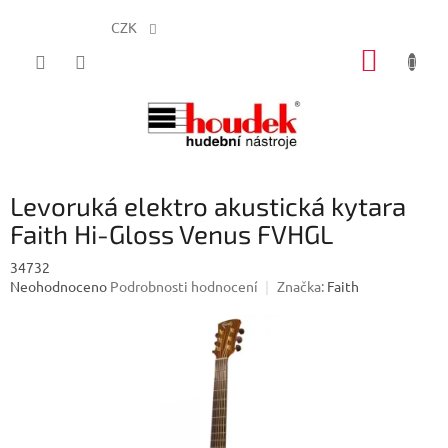
CZK
Přejít
NÁKUP
na
obsah
KOŠÍK
Levoruká elektro akustická kytara
Faith Hi-Gloss Venus FVHGL
34732
Průměrné
Neohodnoceno
Podrobnosti hodnocení
Značka:
Faith
hodnocení
produktu
je
0,0
z
5
hvězdiček.