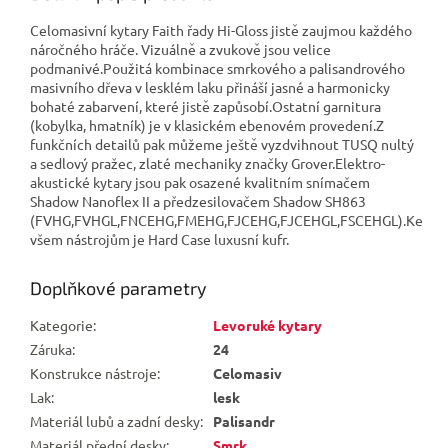
Celomasivní kytary Faith řady Hi-Gloss jistě zaujmou každého
náročného hráče. Vizuálně a zvukově jsou velice
podmanivé.Použitá kombinace smrkového a palisandrového
masivního dřeva v lesklém laku přináší jasné a harmonicky
bohaté zabarvení, které jistě zapůsobí.Ostatní garnitura
(kobylka, hmatník) je v klasickém ebenovém provedení.Z
funkčních detailů pak můžeme ještě vyzdvihnout TUSQ nultý
a sedlový pražec, zlaté mechaniky značky Grover.Elektro-
akustické kytary jsou pak osazené kvalitním snímačem
Shadow Nanoflex II a předzesilovačem Shadow SH863
(FVHG,FVHGL,FNCEHG,FMEHG,FJCEHG,FJCEHGL,FSCEHGL).Ke
všem nástrojům je Hard Case luxusní kufr.
Doplňkové parametry
Kategorie
:
Levoruké kytary
Záruka
:
24
Konstrukce nástroje
:
Celomasiv
Lak
:
lesk
Materiál lubů a zadní desky
:
Palisandr
Materiál přední desky
:
Smrk