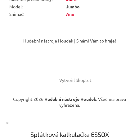
Model
:
Jumbo
Snímač
:
Ano
Z
á
Hudební nástroje Houdek | S námi Vám to hraje!
p
a
t
í
Vytvořil Shoptet
Copyright 2026
Hudební nástroje Houdek
. Všechna práva
vyhrazena.
×
Splátková kalkulačka ESSOX