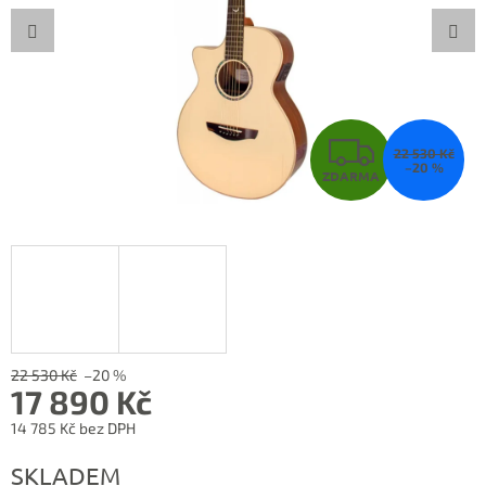
Z
22 530 Kč
–20 %
ZDARMA
D
A
R
M
A
22 530 Kč
–20 %
17 890 Kč
14 785 Kč bez DPH
Měrná
SKLADEM
cena: