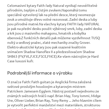
Celomasivní kytary Faith řady Natural vynikají neuvěřitelně
přírodním, teplým a čistým zvukem.Napomáhá tomu
speciálně vytvořený lak na přední desce, který neomezuje
zvuk a umožňuje dřevu volně rezonovat. Zadní deska a luby
jsou přírodně matné.Na všechny kytary FAITH řady NATURAL
je pak na přední desku použit výběrový smrk, luby, zadní deska
a krk jsou z masivního mahagonu, hmatník a kobylka
ebenová.Z funkčních detailů pak můžeme vyzdvihnout TUSQ
nultý a sedlový pražec, zlaté mechaniky značky Grover.
Elektro-akustické kytary jsou pak osazené kvalitním
snímačem Shadow Nanoflex II a předzesilovačem Shadow
SH863 (FV,FVL,FJCE,FSCE,FNCE).Ke všem nástrojům je Hard
Case luxusní kufr.
Podrobnější informace o výrobku
O značce Faith: Faith guitars je Anglická firma založená
světově proslulým houslovým a kytarovým mistrem
Patrickem Jamesem Egglem. Nástroj postavil nejednomu ze
známých světových hráčů např. Brian May, Tony Iommi, Midge
Ure, Oliver Lieber, Brian Ray, Tony Remy ... Jeho hlavním cílem
je vytvořit perfektní manželství mezi materiálem, strukturou