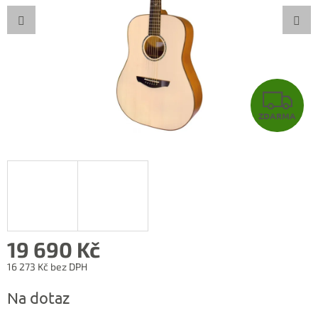
Z
ZDARMA
D
A
R
M
A
19 690 Kč
16 273 Kč bez DPH
Měrná
Na dotaz
cena: