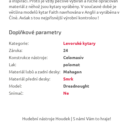
a inspirací. Proto je vždy pečlivě vybírán a ručně opracován
materiál z něhož jsou kytary vyráběny. V současné době je
většina modelů kytar Faith navrhována v Anglii a vyráběna v
Číně. Avšak s tou nejpřísnější výrobní kontrolou !
Doplňkové parametry
Kategorie
:
Levoruké kytary
Záruka
:
24
Konstrukce nástroje
:
Celomasiv
Lak
:
polomat
Materiál lubů a zadní desky
:
Mahagon
Materiál přední desky
:
Smrk
Model
:
Dreadnought
Snímač
:
Ne
Z
á
Hudební nástroje Houdek | S námi Vám to hraje!
p
a