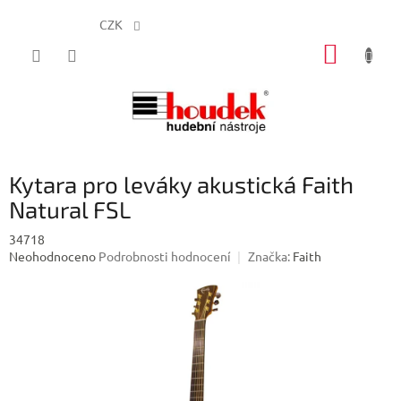
CZK
Přejít
NÁKUP
na
obsah
KOŠÍK
Kytara pro leváky akustická Faith
Natural FSL
34718
Průměrné
Neohodnoceno
Podrobnosti hodnocení
Značka:
Faith
hodnocení
produktu
je
0,0
z
5
hvězdiček.