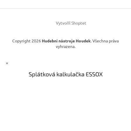
t
í
Vytvořil Shoptet
Copyright 2026
Hudební nástroje Houdek
. Všechna práva
vyhrazena.
×
Splátková kalkulačka ESSOX