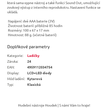
která sama vypne nástroj a také funkci Sound Out, umožňující
zvukový výstup z interního reprodukotru. Nastavení funkce se
ukládá.
Napájení: dvě AAA baterie (3V)
Životnost baterií: přibližně 85 hodin
Rozměry: 100 x 67 x 17 mm
Hmotnost: 88 g. (včetně baterií)
Doplňkové parametry
Kategorie
:
Ladičky
Záruka
:
24
EAN
:
4959112034754
Display
:
LCD+LED diody
Mód ladění
:
Kytarová
Typ
:
Klasická
Z
á
Hudební nástroje Houdek | S námi Vám to hraje!