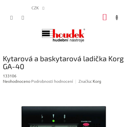
CZK
Přejít
NÁKUP
na
obsah
KOŠÍK
Kytarová a baskytarová ladička Korg
GA-40
133106
Průměrné
Neohodnoceno
Podrobnosti hodnocení
Značka:
Korg
hodnocení
produktu
je
0,0
z
5
hvězdiček.