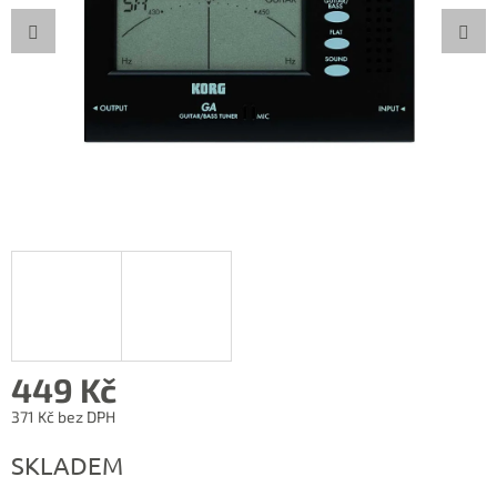
449 Kč
371 Kč bez DPH
Měrná
SKLADEM
cena: