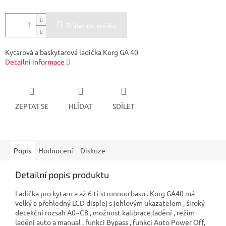
Přidat do košíku
Kytarová a baskytarová ladička Korg GA 40
Detailní informace
ZEPTAT SE
HLÍDAT
SDÍLET
Popis
Hodnocení
Diskuze
Detailní popis produktu
Ladička pro kytaru a až 6-ti strunnou basu . Korg GA40 má
velký a přehledný LCD displej s jehlovým ukazatelem , široký
detekční rozsah A0~C8 , možnost kalibrace ladění , režim
ladění auto a manual , funkci Bypass , funkci Auto Power Off,