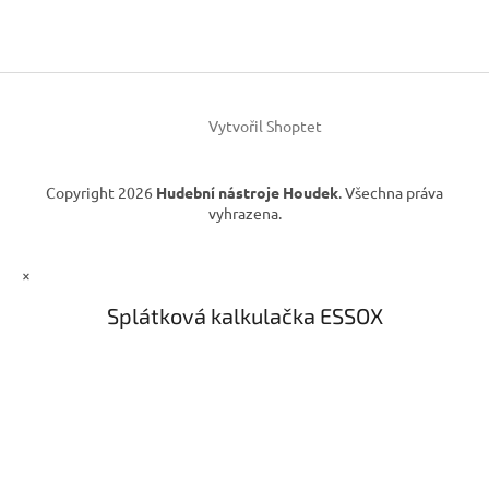
p
a
t
í
Vytvořil Shoptet
Copyright 2026
Hudební nástroje Houdek
. Všechna práva
vyhrazena.
×
Splátková kalkulačka ESSOX