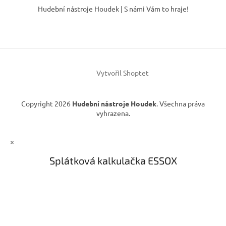
á
Hudební nástroje Houdek | S námi Vám to hraje!
p
a
t
í
Vytvořil Shoptet
Copyright 2026
Hudební nástroje Houdek
. Všechna práva
vyhrazena.
×
Splátková kalkulačka ESSOX