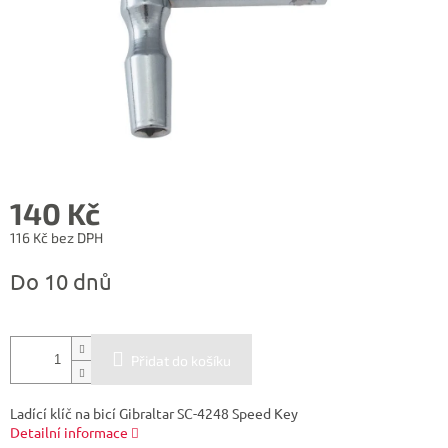
140 Kč
116 Kč bez DPH
Měrná
Do 10 dnů
cena:
Přidat do košíku
Ladící klíč na bicí Gibraltar SC-4248 Speed Key
Detailní informace