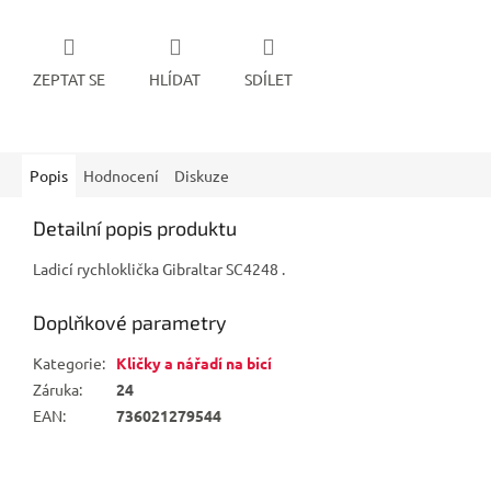
ZEPTAT SE
HLÍDAT
SDÍLET
Popis
Hodnocení
Diskuze
Detailní popis produktu
Ladicí rychloklička Gibraltar SC4248 .
Doplňkové parametry
Kategorie
:
Kličky a nářadí na bicí
Záruka
:
24
EAN
:
736021279544
Z