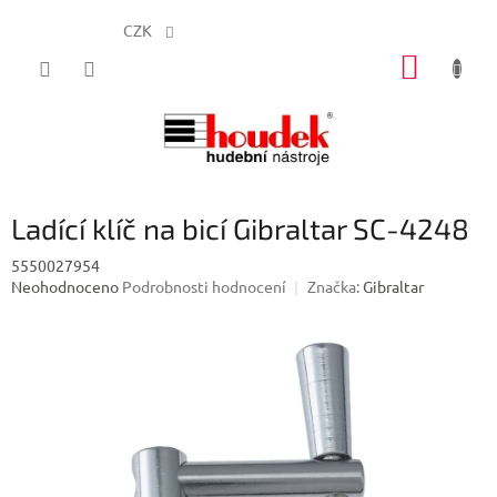
CZK
Přejít
NÁKUP
na
obsah
KOŠÍK
Ladící klíč na bicí Gibraltar SC-4248
5550027954
Průměrné
Neohodnoceno
Podrobnosti hodnocení
Značka:
Gibraltar
hodnocení
produktu
je
0,0
z
5
hvězdiček.