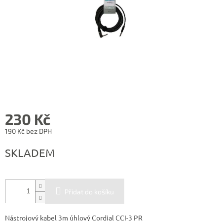
230 Kč
190 Kč bez DPH
Měrná
SKLADEM
cena:
Přidat do košíku
Nástrojový kabel 3m úhlový Cordial CCI-3 PR