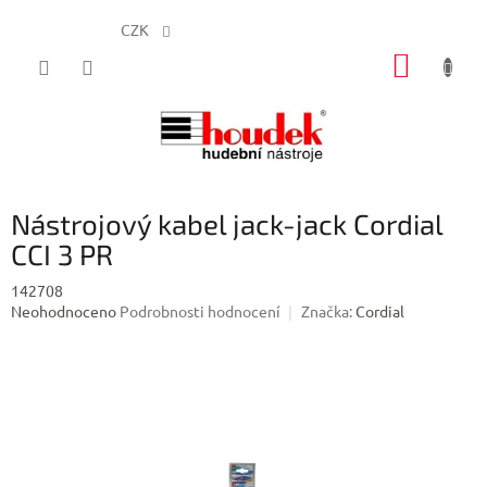
CZK
Přejít
NÁKUP
na
obsah
KOŠÍK
Nástrojový kabel jack-jack Cordial
CCI 3 PR
142708
Průměrné
Neohodnoceno
Podrobnosti hodnocení
Značka:
Cordial
hodnocení
produktu
je
0,0
z
5
hvězdiček.