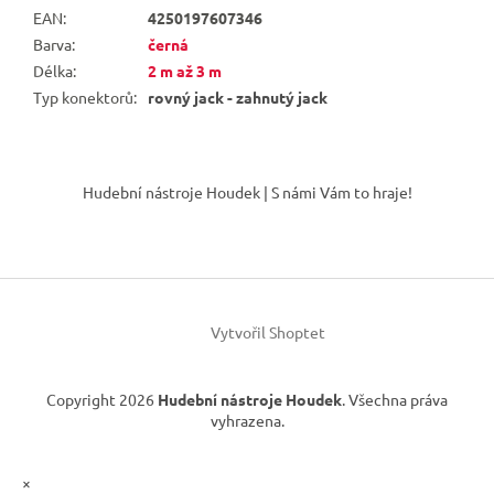
EAN
:
4250197607346
Barva
:
černá
Délka
:
2 m až 3 m
Typ konektorů
:
rovný jack - zahnutý jack
Z
á
Hudební nástroje Houdek | S námi Vám to hraje!
p
a
t
í
Vytvořil Shoptet
Copyright 2026
Hudební nástroje Houdek
. Všechna práva
vyhrazena.
×