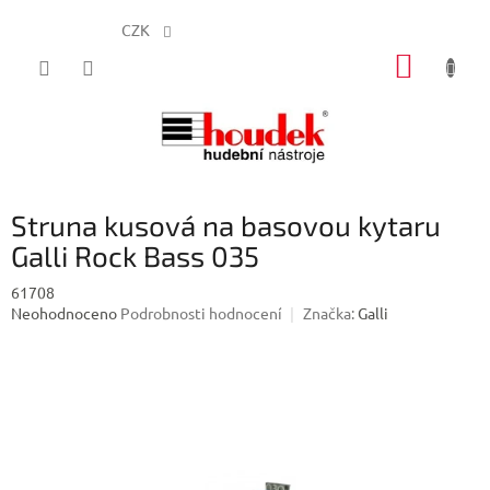
CZK
Přejít
NÁKUP
na
obsah
KOŠÍK
Struna kusová na basovou kytaru
Galli Rock Bass 035
61708
Průměrné
Neohodnoceno
Podrobnosti hodnocení
Značka:
Galli
hodnocení
produktu
je
0,0
z
5
hvězdiček.