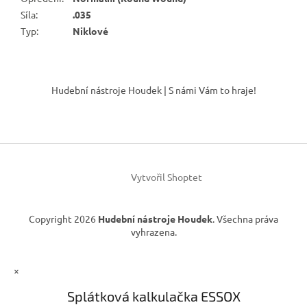
Síla
:
.035
Typ
:
Niklové
Z
á
Hudební nástroje Houdek | S námi Vám to hraje!
p
a
t
í
Vytvořil Shoptet
Copyright 2026
Hudební nástroje Houdek
. Všechna práva
vyhrazena.
×
Splátková kalkulačka ESSOX