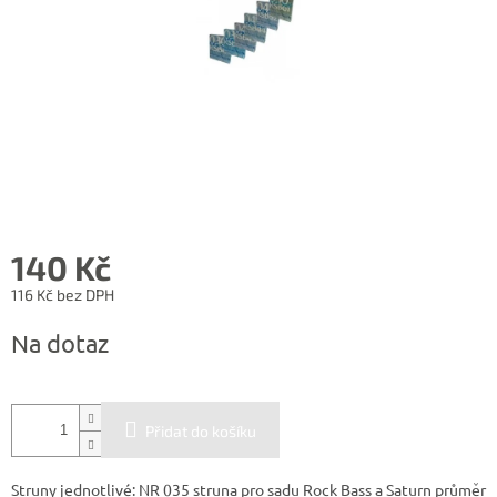
140 Kč
116 Kč bez DPH
Měrná
Na dotaz
cena:
Přidat do košíku
Struny jednotlivé: NR 035 struna pro sadu Rock Bass a Saturn průměr