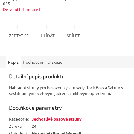
035
Detailní informace
ZEPTAT SE
HLÍDAT
SDÍLET
Popis
Hodnocení
Diskuze
Detailní popis produktu
Náhradní struny pro basovou kytaru sady Rock Bass a Saturn s
šestihranným ocelovým jádrem a niklovým opředením.
Doplňkové parametry
Kategorie
:
Jednotlivé basové struny
Záruka
:
24
Opředení
:
Normální (Round Wound)