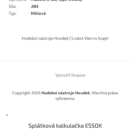
Síla
:
.085
Typ
:
Niklové
Z
á
Hudební nástroje Houdek | S námi Vám to hraje!
p
a
t
í
Vytvořil Shoptet
Copyright 2026
Hudební nástroje Houdek
. Všechna práva
vyhrazena.
×
Splátková kalkulačka ESSOX