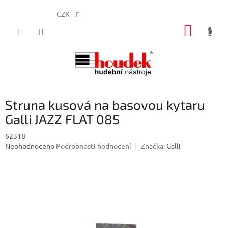
CZK
Přejít
NÁKUP
na
obsah
KOŠÍK
Struna kusová na basovou kytaru
Galli JAZZ FLAT 085
62318
Průměrné
Neohodnoceno
Podrobnosti hodnocení
Značka:
Galli
hodnocení
produktu
je
0,0
z
5
hvězdiček.