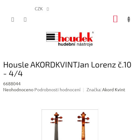
CZK
Přejít
NÁKUP
na
obsah
KOŠÍK
Housle AKORDKVINTJan Lorenz č.10
- 4/4
6688044
Průměrné
Neohodnoceno
Podrobnosti hodnocení
Značka:
Akord Kvint
hodnocení
produktu
je
0,0
z
5
hvězdiček.