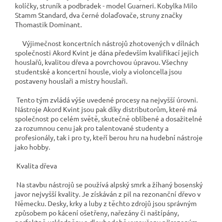
kolíčky, struník a podbradek - model Guarneri. Kobylka Milo
Stamm Standard, dva černé dolaďovače, struny značky
Thomastik Dominant.
Výjimečnost koncertních nástrojů zhotovených v dílnách
společnosti Akord Kvint je dána především kvalifikací jejich
houslařů, kvalitou dřeva a povrchovou úpravou. Všechny
studentské a koncertní housle, violy a violoncella jsou
postaveny houslaři a mistry houslaři.
Tento tým zvládá výše uvedené procesy na nejvyšší úrovni.
Nástroje Akord Kvint jsou pak díky distributorům, které má
společnost po celém světě, skutečně oblíbené a dosažitelné
za rozumnou cenu jak pro talentované studenty a
profesionály, tak i pro ty, kteří berou hru na hudební nástroje
jako hobby.
Kvalita dřeva
Na stavbu nástrojů se používá alpský smrk a žíhaný bosenský
javor nejvyšší kvality. Je získáván z pil na rezonanční dřevo v
Německu. Desky, krky a luby z těchto zdrojů jsou správným
způsobem po kácení ošetřeny, nařezány či naštípány,
perfektně uskladněny a dlouhodobě vysoušeny přirozeným