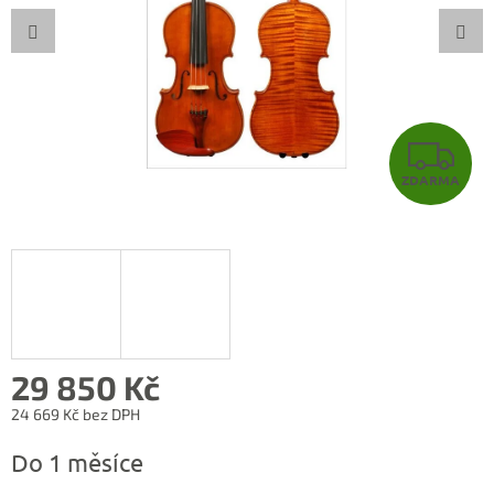
Z
ZDARMA
D
A
R
M
A
29 850 Kč
24 669 Kč bez DPH
Měrná
Do 1 měsíce
cena: