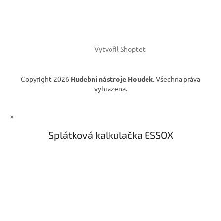
a
t
í
Vytvořil Shoptet
Copyright 2026
Hudební nástroje Houdek
. Všechna práva
vyhrazena.
×
Splátková kalkulačka ESSOX