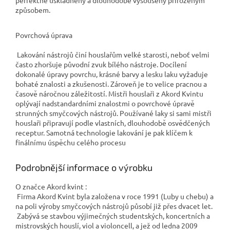
způsobem.
Povrchová úprava
Lakování nástrojů činí houslařům velké starosti, neboť velmi
často zhoršuje původní zvuk bílého nástroje. Docílení
dokonalé úpravy povrchu, krásné barvy a lesku laku vyžaduje
bohaté znalosti a zkušenosti. Zároveň je to velice pracnou a
časově náročnou záležitostí. Mistři houslaři z Akord Kvintu
oplývají nadstandardními znalostmi o povrchové úpravě
strunných smyčcových nástrojů. Používané laky si sami mistři
houslaři připravují podle vlastních, dlouhodobě osvědčených
receptur. Samotná technologie lakování je pak klíčem k
finálnímu úspěchu celého procesu
Podrobnější informace o výrobku
O značce Akord kvint :
Firma Akord Kvint byla založena v roce 1991 (Luby u chebu) a
na poli výroby smyčcových nástrojů působí již přes dvacet let.
Zabývá se stavbou výjimečných studentských, koncertních a
mistrovských houslí, viol a violoncell, a jež od ledna 2009