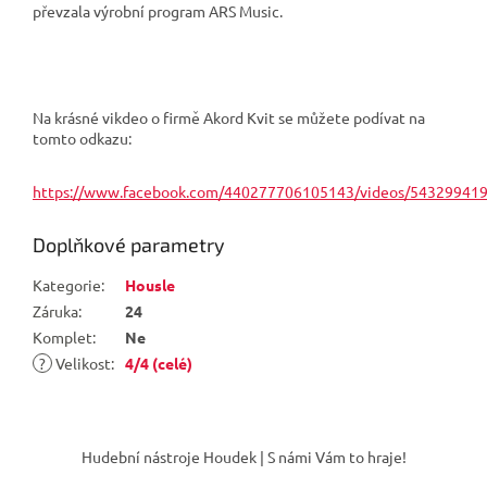
převzala výrobní program ARS Music.
Na krásné vikdeo o firmě Akord Kvit se můžete podívat na
tomto odkazu:
https://www.facebook.com/440277706105143/videos/54329941
Doplňkové parametry
Kategorie
:
Housle
Záruka
:
24
Komplet
:
Ne
?
Velikost
:
4/4 (celé)
Z
á
Hudební nástroje Houdek | S námi Vám to hraje!
p