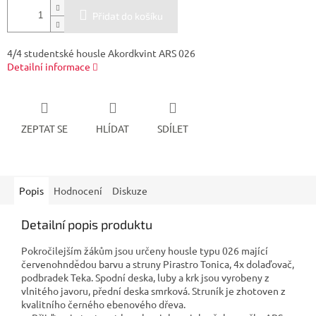
Přidat do košíku
4/4 studentské housle Akordkvint ARS 026
Detailní informace
ZEPTAT SE
HLÍDAT
SDÍLET
Popis
Hodnocení
Diskuze
Detailní popis produktu
Pokročilejším žákům jsou určeny housle typu 026 mající
červenohndědou barvu a struny Pirastro Tonica, 4x dolaďovač,
podbradek Teka. Spodní deska, luby a krk jsou vyrobeny z
vlnitého javoru, přední deska smrková. Struník je zhotoven z
kvalitního černého ebenového dřeva.