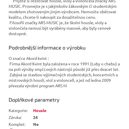
Přijďte si otestovat housle, violy a violončela značky ARS
MUSIC. Provnejte je s jakýmkoliv žákovským či studentským
modelem zhotoveným jiným výrobcem. Nemusíte obětovat
kvalitu, chcete-li nakoupit za dosažitelnou cenu.
Filosofií značky ARS MUSIC je, že školní housle, violy a
violončela nemusí být vyráběny masově, aby byly cenové
dostupné.
Podrobnější informace o výrobku
O značce Akord kvint :
Firma Akord Kvint byla založena v roce 1991 (Luby u chebu) a
na poli výroby smyčcových nástrojů působí již přes dvacet let.
Zabývá se stavbou výjimečných studentských, koncertních a
mistrovských houslí, viol a violoncell, a jež od ledna 2009
převzala výrobní program ARS M
Doplňkové parametry
Kategorie
:
Housle
Záruka
:
24
Komplet
:
Ne