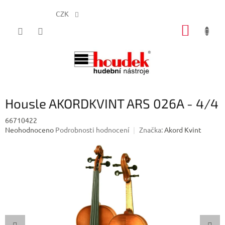
CZK
Přejít
NÁKUP
na
obsah
KOŠÍK
Housle AKORDKVINT ARS 026A - 4/4
66710422
Průměrné
Neohodnoceno
Podrobnosti hodnocení
Značka:
Akord Kvint
hodnocení
produktu
je
0,0
z
5
hvězdiček.