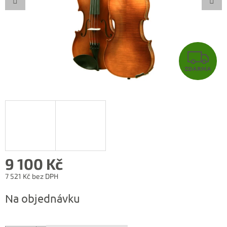
Z
ZDARMA
D
A
R
M
A
9 100 Kč
7 521 Kč bez DPH
Měrná
Na objednávku
cena: