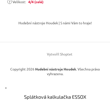
?
Velikost
:
4/4 (celé)
Z
á
Hudební nástroje Houdek | S námi Vám to hraje!
p
a
t
í
Vytvořil Shoptet
Copyright 2026
Hudební nástroje Houdek
. Všechna práva
vyhrazena.
×
Splátková kalkulačka ESSOX