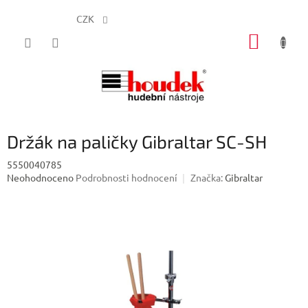
CZK
Přejít
NÁKUP
na
obsah
KOŠÍK
Držák na paličky Gibraltar SC-SH
5550040785
Průměrné
Neohodnoceno
Podrobnosti hodnocení
Značka:
Gibraltar
hodnocení
produktu
je
0,0
z
5
hvězdiček.