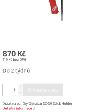
870 Kč
719 Kč bez DPH
Měrná
Do 2 týdnů
cena:
Přidat do košíku
Držák na paličky Gibraltar SC-SH Stick Holder
Detailní informace