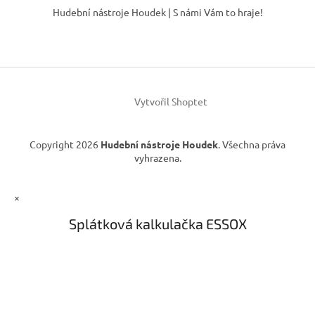
á
Hudební nástroje Houdek | S námi Vám to hraje!
p
a
t
í
Vytvořil Shoptet
Copyright 2026
Hudební nástroje Houdek
. Všechna práva
vyhrazena.
×
Splátková kalkulačka ESSOX