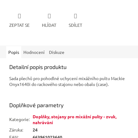
ZEPTAT SE
HLÍDAT
SDÍLET
Popis
Hodnocení
Diskuze
Detailní popis produktu
Sada plechů pro pohodlné uchycení mixážního pultu Mackie
Onyx1640i do rackového stajonu nebo obalu (case).
Doplňkové parametry
Doplňky, stojany pro mixážní pulty - zvuk,
Kategorie
:
nahrávání
Záruka
:
24
EAN
:
663961023640