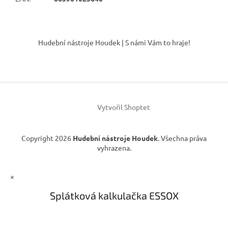
Z
á
Hudební nástroje Houdek | S námi Vám to hraje!
p
a
t
í
Vytvořil Shoptet
Copyright 2026
Hudební nástroje Houdek
. Všechna práva
vyhrazena.
×
Splátková kalkulačka ESSOX