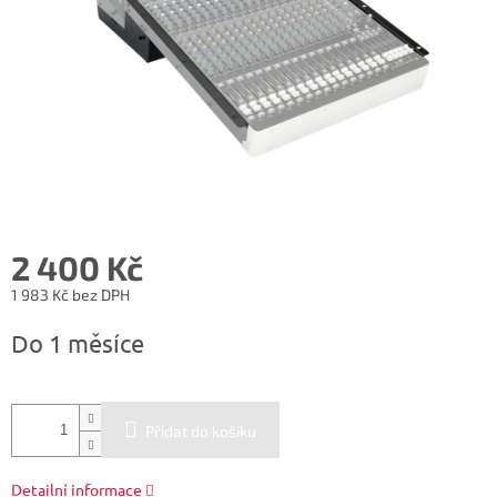
2 400 Kč
1 983 Kč bez DPH
Měrná
Do 1 měsíce
cena:
Přidat do košíku
Detailní informace