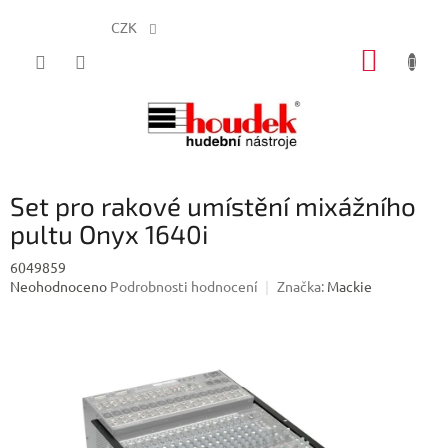
CZK
Přejít
NÁKUP
na
obsah
KOŠÍK
Set pro rakové umístění mixážního
pultu Onyx 1640i
6049859
Průměrné
Neohodnoceno
Podrobnosti hodnocení
Značka:
Mackie
hodnocení
produktu
je
0,0
z
5
hvězdiček.