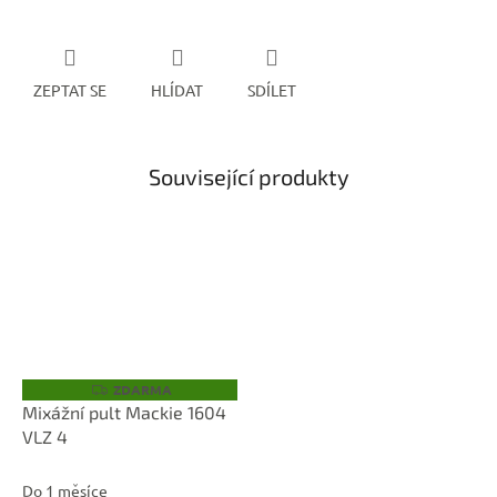
ZEPTAT SE
HLÍDAT
SDÍLET
Související produkty
ZDARMA
Z
D
Mixážní pult Mackie 1604
A
VLZ 4
R
M
A
Do 1 měsíce