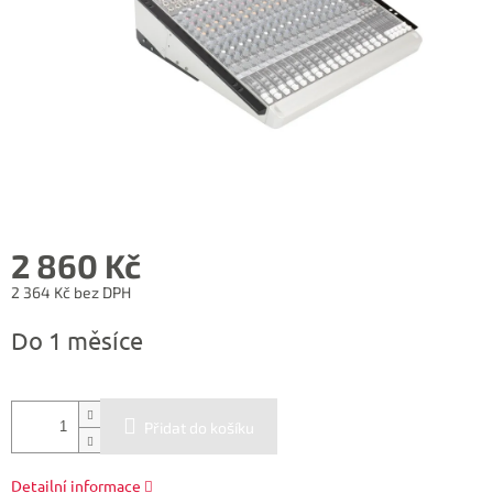
2 860 Kč
2 364 Kč bez DPH
Měrná
Do 1 měsíce
cena:
Přidat do košíku
Detailní informace