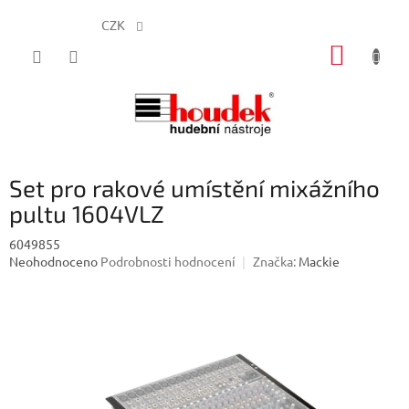
CZK
Přejít
NÁKUP
na
obsah
KOŠÍK
Set pro rakové umístění mixážního
pultu 1604VLZ
6049855
Průměrné
Neohodnoceno
Podrobnosti hodnocení
Značka:
Mackie
hodnocení
produktu
je
0,0
z
5
hvězdiček.