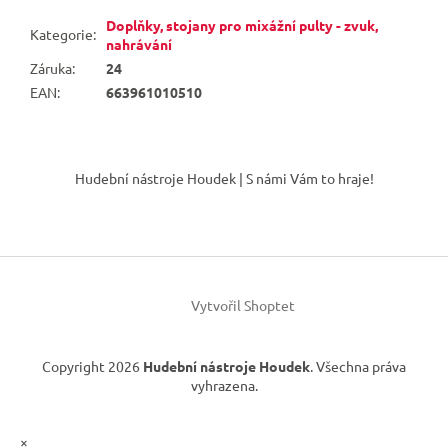
Doplňky, stojany pro mixážní pulty - zvuk,
Kategorie
:
nahrávání
Záruka
:
24
EAN
:
663961010510
Z
á
Hudební nástroje Houdek | S námi Vám to hraje!
p
a
t
í
Vytvořil Shoptet
Copyright 2026
Hudební nástroje Houdek
. Všechna práva
vyhrazena.
×