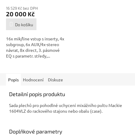
16 529 Kč bez DPH
20 000 Kč
Do košíku
16x mik/line vstup s inserty, 4x
subgroup, 6x AUX/4x-stereo
návrat, 8x direct, 3. pásmové
EQ s parametr. středy,...
Popis
Hodnocení
Diskuze
Detailní popis produktu
Sada plechů pro pohodlné uchycení mixážního pultu Mackie
1604VLZ do rackového stajonu nebo obalu (case).
Doplňkové parametry