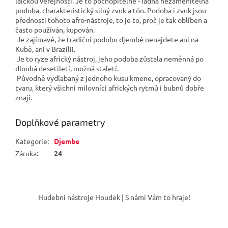
laickou veřejností. Je to pochopitelné - ladná nezaměnitelná
podoba, charakteristický silný zvuk a tón. Podoba i zvuk jsou
přednosti tohoto afro-nástroje, to je to, proč je tak oblíben a
často používán, kupován.
Je zajímavé, že tradiční podobu djembé nenajdete ani na
Kubě, ani v Brazílii.
Je to ryze africký nástroj, jeho podoba zůstala neměnná po
dlouhá desetiletí, možná staletí.
Původně vydlabaný z jednoho kusu kmene, opracovaný do
tvaru, který všichni milovníci afrických rytmů i bubnů dobře
znají.
Doplňkové parametry
Kategorie
:
Djembe
Záruka
:
24
Z
á
Hudební nástroje Houdek | S námi Vám to hraje!
p
a
t