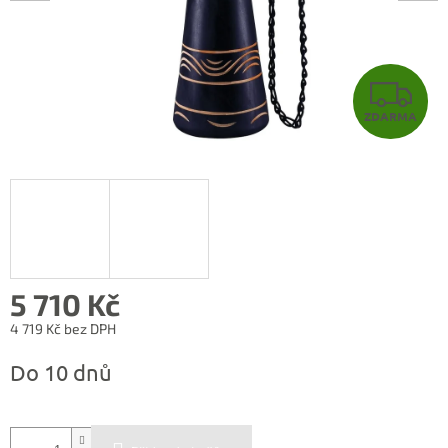
Z
ZDARMA
D
A
R
M
A
5 710 Kč
4 719 Kč bez DPH
Měrná
Do 10 dnů
cena: