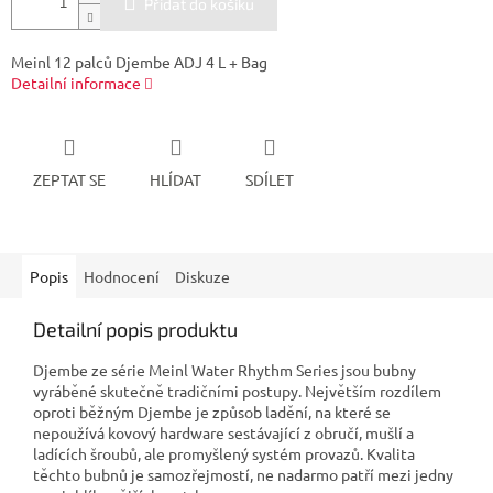
Přidat do košíku
Meinl 12 palců Djembe ADJ 4 L + Bag
Detailní informace
ZEPTAT SE
HLÍDAT
SDÍLET
Popis
Hodnocení
Diskuze
Detailní popis produktu
Djembe ze série Meinl Water Rhythm Series jsou bubny
vyráběné skutečně tradičními postupy. Největším rozdílem
oproti běžným Djembe je způsob ladění, na které se
nepoužívá kovový hardware sestávající z obručí, mušlí a
ladících šroubů, ale promyšlený systém provazů. Kvalita
těchto bubnů je samozřejmostí, ne nadarmo patří mezi jedny