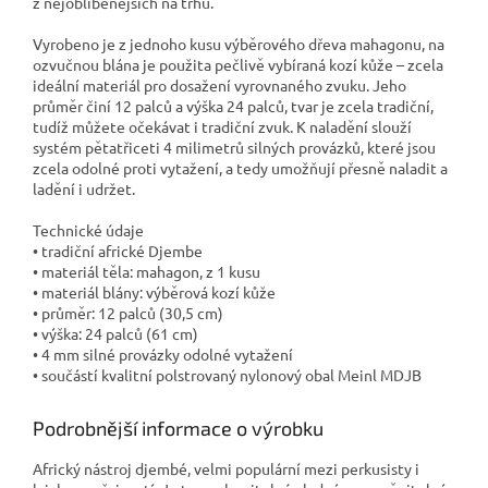
z nejoblíbenějších na trhu.
Vyrobeno je z jednoho kusu výběrového dřeva mahagonu, na
ozvučnou blána je použita pečlivě vybíraná kozí kůže – zcela
ideální materiál pro dosažení vyrovnaného zvuku. Jeho
průměr činí 12 palců a výška 24 palců, tvar je zcela tradiční,
tudíž můžete očekávat i tradiční zvuk. K naladění slouží
systém pětatřiceti 4 milimetrů silných provázků, které jsou
zcela odolné proti vytažení, a tedy umožňují přesně naladit a
ladění i udržet.
Technické údaje
• tradiční africké Djembe
• materiál těla: mahagon, z 1 kusu
• materiál blány: výběrová kozí kůže
• průměr: 12 palců (30,5 cm)
• výška: 24 palců (61 cm)
• 4 mm silné provázky odolné vytažení
• součástí kvalitní polstrovaný nylonový obal Meinl MDJB
Podrobnější informace o výrobku
Africký nástroj djembé, velmi populární mezi perkusisty i