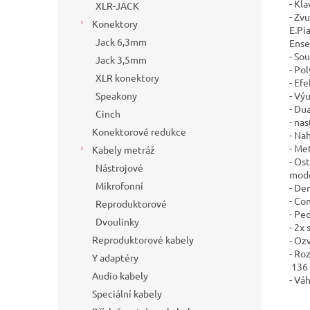
- Kl
XLR-JACK
- Zv
Konektory
E.Pi
Jack 6,3mm
Ense
- So
Jack 3,5mm
- Po
XLR konektory
- Ef
- Vý
Speakony
- Du
Cinch
- nas
Konektorové redukce
- Na
- Me
Kabely metráž
- Os
Nástrojové
mode
Mikrofonní
- De
- Co
Reproduktorové
- Pe
Dvoulinky
- 2x
Reproduktorové kabely
- Oz
- Ro
Y adaptéry
136 
Audio kabely
- Vá
Speciální kabely