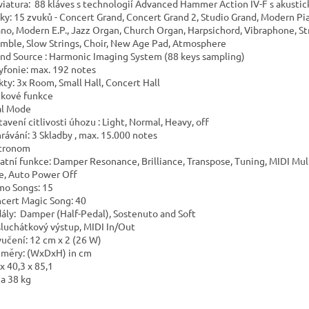
aviatura: 88 kláves s technologií Advanced Hammer Action IV-F s akustic
uky: 15 zvuků - Concert Grand, Concert Grand 2, Studio Grand, Modern Pia
ano, Modern E.P., Jazz Organ, Church Organ, Harpsichord, Vibraphone, St
mble, Slow Strings, Choir, New Age Pad, Atmosphere
und Source : Harmonic Imaging System (88 keys sampling)
lyfonie: max. 192 notes
ekty: 3x Room, Small Hall, Concert Hall
ukové funkce
al Mode
tavení citlivosti úhozu : Light, Normal, Heavy, off
hrávání: 3 Skladby , max. 15.000 notes
tronom
tatní funkce: Damper Resonance, Brilliance, Transpose, Tuning, MIDI Mul
, Auto Power Off
mo Songs: 15
ncert Magic Song: 40
dály: Damper (Half-Pedal), Sostenuto and Soft
 sluchátkový výstup, MIDI In/Out
vučení: 12 cm x 2 (26 W)
změry: (WxDxH) in cm
x 40,3 x 85,1
ha 38 kg