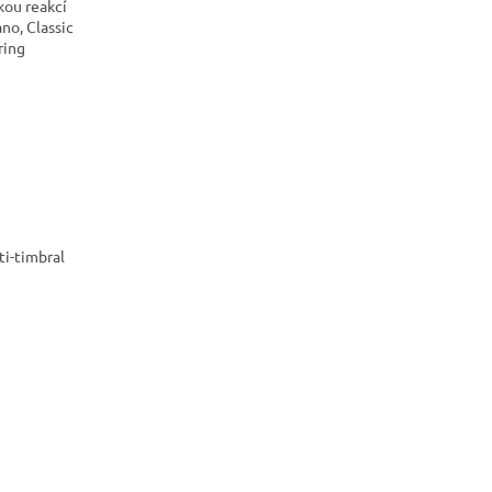
kou reakcí
no, Classic
ring
ti-timbral