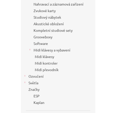
Nahravací a záznamová zařízení
Zvukové karty
Studiový nábytek
Akustické obložení
Kompletní studiové sety
Grooveboxy
Software
Midi klávesy a vybavení
Midi klávesy
Midi kontroler
Midi převodník
Ozvučení
Světla
Značky
ESP
Kaplan