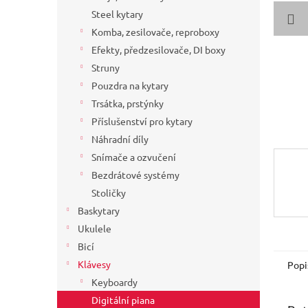
a
Steel kytary
n
Komba, zesilovače, reproboxy
e
Efekty, předzesilovače, DI boxy
l
Struny
Pouzdra na kytary
Trsátka, prstýnky
Příslušenství pro kytary
Náhradní díly
Snímače a ozvučení
Bezdrátové systémy
Stoličky
Baskytary
Ukulele
Bicí
Klávesy
Popi
Keyboardy
Digitální piana