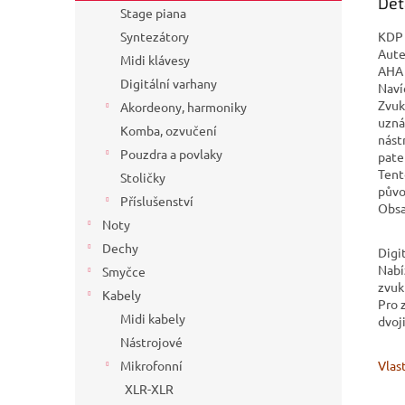
Det
Stage piana
KDP 
Syntezátory
Aute
Midi klávesy
AHA 
Digitální varhany
Naví
Zvuk
Akordeony, harmoniky
uzná
Komba, ozvučení
nást
Pouzdra a povlaky
pate
Tent
Stoličky
půvo
Příslušenství
Obsa
Noty
Dechy
Digi
Nabíz
Smyčce
zvuk
Kabely
Pro 
Midi kabely
dvoj
Nástrojové
Vlast
Mikrofonní
XLR-XLR