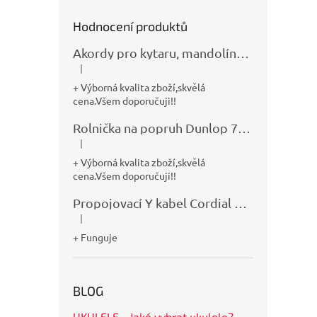
Hodnocení produktů
Akordy pro kytaru, mandolínu, banjo, basu a klávesy
|
Hodnocení produktu je 5 z 5 hvězdiček.
+ Výborná kvalita zboží,skvělá
cena.Všem doporučuji!!
Rolnička na popruh Dunlop 7100
|
Hodnocení produktu je 5 z 5 hvězdiček.
+ Výborná kvalita zboží,skvělá
cena.Všem doporučuji!!
Propojovací Y kabel Cordial CFY0,9VPP
|
Hodnocení produktu je 5 z 5 hvězdiček.
+ Funguje
BLOG
UKULELE - Jaké vybrat ukulele?