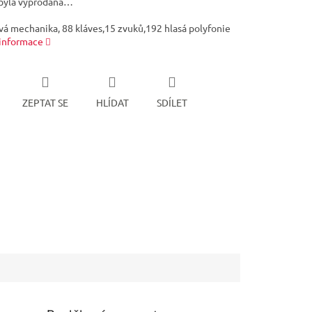
byla vyprodána…
vá mechanika, 88 kláves,15 zvuků,192 hlasá polyfonie
 informace
ZEPTAT SE
HLÍDAT
SDÍLET