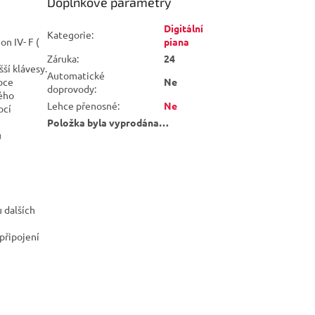
Doplňkové parametry
Digitální
Kategorie
:
n IV- F (
piana
Záruka
:
24
ší klávesy.
Automatické
oce
Ne
doprovody
:
ného
Lehce přenosné
:
Ne
ocí
Položka byla vyprodána…
u
u dalších
připojení