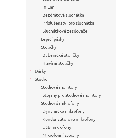
In-Ear
Bezdrátová sluchátka
Příslušenství pro sluchátka
Sluchátkové zesilovače
Lepící pásky
Stoličky
Bubenické stoličky
Klavírní stoličky
Dárky
Studio
Studiové monitory
Stojany pro studiové monitory
Studiové mikrofony
Dynamické mikrofony
Kondenzátorové mikrofony
USB mikrofony
Mikrofonní stojany