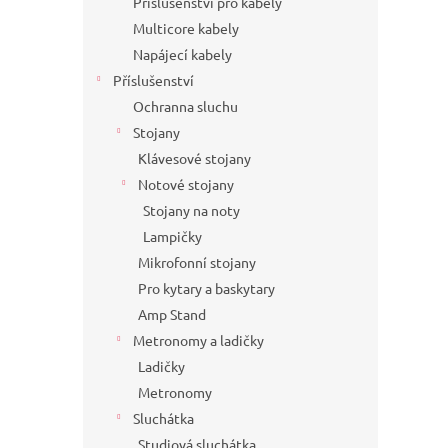
Příslušenství pro kabely
Multicore kabely
Napájecí kabely
Příslušenství
Ochranna sluchu
Stojany
Klávesové stojany
Notové stojany
Stojany na noty
Lampičky
Mikrofonní stojany
Pro kytary a baskytary
Amp Stand
Metronomy a ladičky
Ladičky
Metronomy
Sluchátka
Studiová sluchátka