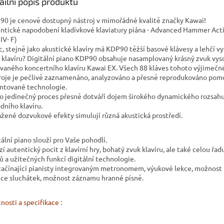
A
ailní popis produktu
90 je cenově dostupný nástroj v mimořádné kvalitě značky Kawai!
ntické napodobení kladívkové klaviatury piána - Advanced Hammer Actio
IV- F)
c, stejně jako akustické klavíry má KDP90 těžší basové klávesy a lehčí vyš
 klavíru? Digitální piano KDP90 obsahuje nasamplovaný krásný zvuk vys
vaného koncertního klavíru Kawai EX. Všech 88 kláves tohoto výjimeč
roje je pečlivě zaznamenáno, analyzováno a přesně reprodukováno pom
ntované technologie.
o jedinečný proces přesně dotváří dojem širokého dynamického rozsah
dního klavíru.
žené dozvukové efekty simulují různá akustická prostředí.
tální piano slouží pro Vaše pohodlí.
í autentický pocit z klavírní hry, bohatý zvuk klavíru, ale také celou řad
ů a užitečných funkcí digitální technologie.
začínající pianisty integrovaným metronomem, výukové lekce, možnost 
ice sluchátek, možnost záznamu hranné písně.
nosti a specifikace :