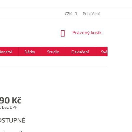
CZK
Přihlášení
NÁKUPNÍ
Prázdný košík
KOŠÍK
šenství
Dárky
Studio
Ozvučení
Světla
Zna
590 Kč
č bez DPH
OSTUPNÉ