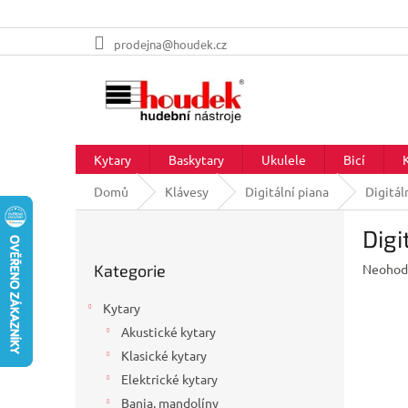
Přejít
prodejna@houdek.cz
na
obsah
Kytary
Baskytary
Ukulele
Bicí
Domů
Klávesy
Digitální piana
Digitá
P
Digi
o
Přeskočit
s
Průměr
Kategorie
Neohod
kategorie
t
hodnoc
r
produkt
Kytary
a
je
Akustické kytary
n
0,0
z
Klasické kytary
n
5
í
Elektrické kytary
hvězdič
p
Banja, mandolíny