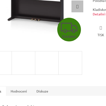
Položka 
Kladívko
Detailní
Z
TISK
ZDARMA
D
A
R
M
s
Hodnocení
Diskuze