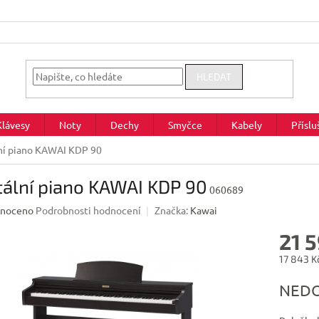
HLEDAT
Klávesy
Noty
Dechy
Smyčce
Kabely
Příslu
lní piano KAWAI KDP 90
tální piano KAWAI KDP 90
060689
né
noceno
Podrobnosti hodnocení
Značka:
Kawai
ení
21 
u
17 843 K
Měrná
NED
cena:
ek.