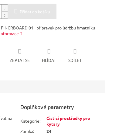
Přidat do košíku
FINGRBOARD 01 - přípravek pro údržbu hmatníku
 informace
ZEPTAT SE
HLÍDAT
SDÍLET
Doplňkové parametry
ívat na
Čisticí prostředky pro
Kategorie
:
kytary
Záruka
:
24