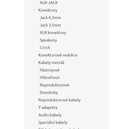
XLR-JACK
Konektory
Jack 6,3mm
Jack 3,5mm
XLR konektory
Speakony
Cinch
Konektorové redukce
Kabely metráž
Nástrojové
Mikrofonní
Reproduktorové
Dvoulinky
Reproduktorové kabely
Y adaptéry
Audio kabely
Speciální kabely