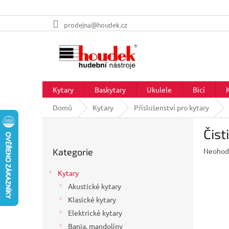
Přejít
prodejna@houdek.cz
na
obsah
Kytary
Baskytary
Ukulele
Bicí
Domů
Kytary
Příslušenství pro kytary
P
Čist
o
Přeskočit
s
Průměr
Kategorie
Neohod
kategorie
t
hodnoc
r
produkt
Kytary
a
je
Akustické kytary
n
0,0
z
Klasické kytary
n
5
í
Elektrické kytary
hvězdič
p
Banja, mandolíny