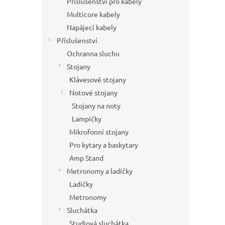
Příslušenství pro kabely
Multicore kabely
Napájecí kabely
Příslušenství
Ochranna sluchu
Stojany
Klávesové stojany
Notové stojany
Stojany na noty
Lampičky
Mikrofonní stojany
Pro kytary a baskytary
Amp Stand
Metronomy a ladičky
Ladičky
Metronomy
Sluchátka
Studiová sluchátka