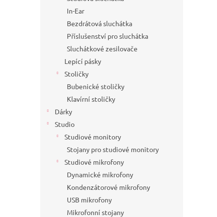
In-Ear
Bezdrátová sluchátka
Příslušenství pro sluchátka
Sluchátkové zesilovače
Lepící pásky
Stoličky
Bubenické stoličky
Klavírní stoličky
Dárky
Studio
Studiové monitory
Stojany pro studiové monitory
Studiové mikrofony
Dynamické mikrofony
Kondenzátorové mikrofony
USB mikrofony
Mikrofonní stojany