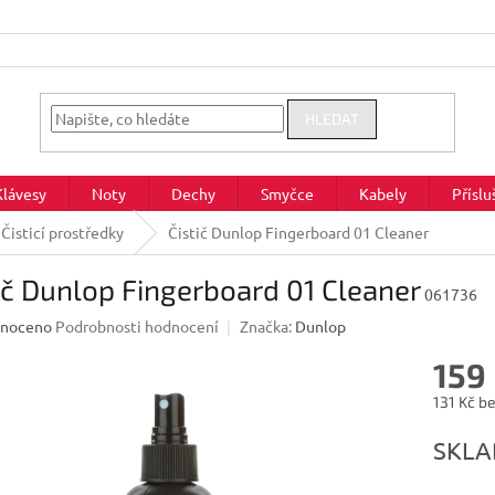
HLEDAT
Klávesy
Noty
Dechy
Smyčce
Kabely
Příslu
Čisticí prostředky
Čistič Dunlop Fingerboard 01 Cleaner
ič Dunlop Fingerboard 01 Cleaner
061736
né
noceno
Podrobnosti hodnocení
Značka:
Dunlop
ení
159
u
131 Kč b
Měrná
SKL
cena:
ek.