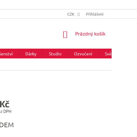
CZK
Přihlášení
NÁKUPNÍ
Prázdný košík
KOŠÍK
šenství
Dárky
Studio
Ozvučení
Světla
Zna
 Kč
ez DPH
ADEM