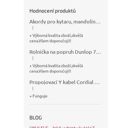
Hodnocení produktů
Akordy pro kytaru, mandolínu, banjo, basu a klávesy
|
Hodnocení produktu je 5 z 5 hvězdiček.
+ Výborná kvalita zboží,skvělá
cena.Všem doporučuji!!
Rolnička na popruh Dunlop 7100
|
Hodnocení produktu je 5 z 5 hvězdiček.
+ Výborná kvalita zboží,skvělá
cena.Všem doporučuji!!
Propojovací Y kabel Cordial CFY0,9VPP
|
Hodnocení produktu je 5 z 5 hvězdiček.
+ Funguje
BLOG
UKULELE - Jaké vybrat ukulele?