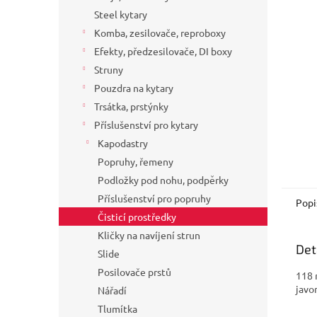
a
Steel kytary
n
Komba, zesilovače, reproboxy
e
Efekty, předzesilovače, DI boxy
l
Struny
Pouzdra na kytary
Trsátka, prstýnky
Příslušenství pro kytary
Kapodastry
Popruhy, řemeny
Podložky pod nohu, podpěrky
Příslušenství pro popruhy
Popi
Čisticí prostředky
Kličky na navíjení strun
Det
Slide
Posilovače prstů
118 
javo
Nářadí
Tlumítka