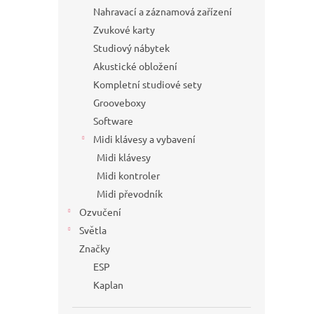
Nahravací a záznamová zařízení
Zvukové karty
Studiový nábytek
Akustické obložení
Kompletní studiové sety
Grooveboxy
Software
Midi klávesy a vybavení
Midi klávesy
Midi kontroler
Midi převodník
Ozvučení
Světla
Značky
ESP
Kaplan