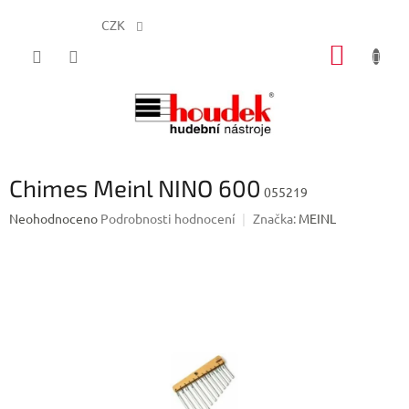
CZK
Přejít
NÁKUP
na
obsah
KOŠÍK
Chimes Meinl NINO 600
055219
Průměrné
Neohodnoceno
Podrobnosti hodnocení
Značka:
MEINL
hodnocení
produktu
je
0,0
z
5
hvězdiček.