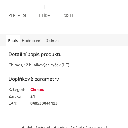
ZEPTAT SE
HLÍDAT
SDÍLET
Popis
Hodnocení
Diskuze
Detailní popis produktu
Chimes, 12 hliníkových tyček (NT)
Doplňkové parametry
Kategorie
:
Chimes
Záruka
:
24
EAN
:
840553041125
Z
á
Hudební nástroje Houdek | S námi Vám to hraje!