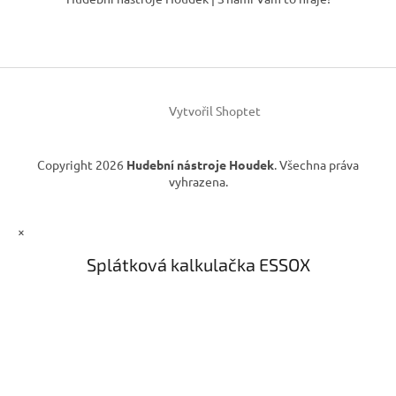
p
a
t
í
Vytvořil Shoptet
Copyright 2026
Hudební nástroje Houdek
. Všechna práva
vyhrazena.
×
Splátková kalkulačka ESSOX