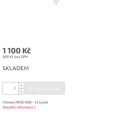
1 100 Kč
909 Kč bez DPH
Měrná
SKLADEM
cena:
Přidat do košíku
Chimes NINO 600 - 12 tyček
Detailní informace