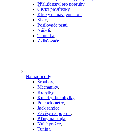
Příslušenství pro popruhy
,
Čisticí prostředky
,
Kličky na navíjení strun
,
Slide
,
Posilovače prstů
,
Nářadí
,
Tlumítka
,
Zvlhčovače
Náhradní díly
Šroubky
,
Mechaniky
,
Kobylky
,
Kolíčky do kobylky
,
Potenciometry
,
Jack samice
,
Závěsy na popruh
,
Blány na banja
,
Nulté pražce
,
Tuning
,