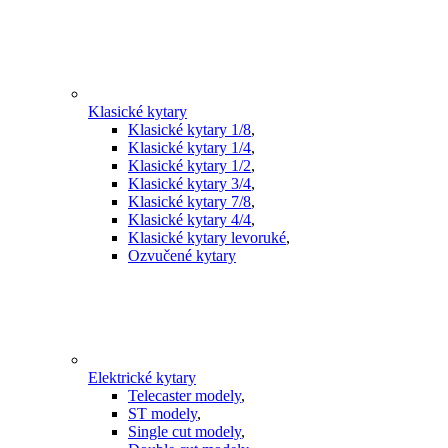
Klasické kytary
Klasické kytary 1/8
,
Klasické kytary 1/4
,
Klasické kytary 1/2
,
Klasické kytary 3/4
,
Klasické kytary 7/8
,
Klasické kytary 4/4
,
Klasické kytary levoruké
,
Ozvučené kytary
Elektrické kytary
Telecaster modely
,
ST modely
,
Single cut modely
,