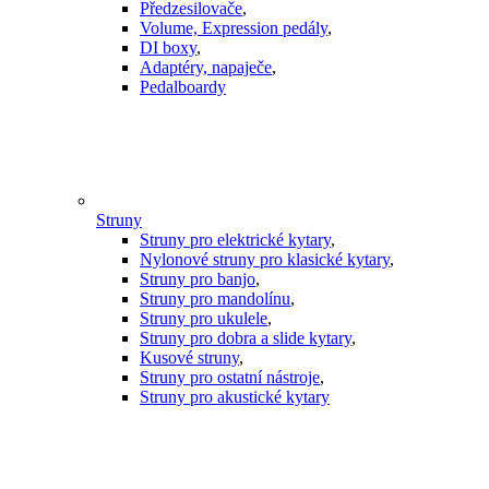
Předzesilovače
,
Volume, Expression pedály
,
DI boxy
,
Adaptéry, napaječe
,
Pedalboardy
Struny
Struny pro elektrické kytary
,
Nylonové struny pro klasické kytary
,
Struny pro banjo
,
Struny pro mandolínu
,
Struny pro ukulele
,
Struny pro dobra a slide kytary
,
Kusové struny
,
Struny pro ostatní nástroje
,
Struny pro akustické kytary