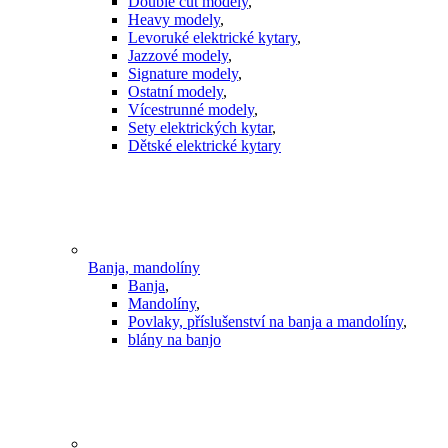
Double cut modely
,
Heavy modely
,
Levoruké elektrické kytary
,
Jazzové modely
,
Signature modely
,
Ostatní modely
,
Vícestrunné modely
,
Sety elektrických kytar
,
Dětské elektrické kytary
Banja, mandolíny
Banja
,
Mandolíny
,
Povlaky, příslušenství na banja a mandolíny
,
blány na banjo