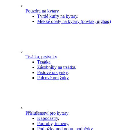
Pouzdra na kytary
Tvrdé kufry na kytary
,
Měkké obaly na kytary (povlak, gigbag)
Trsátka, prstýnky
Trsátka
,
Zásobníky na trsátka
,
Prstové prstýnky
,
Palcové prstýnky
Příslušenství pro kytary
Kapodastry
,
Popruhy, řemeny
,
Podložky pod nohu, podpěrky
,