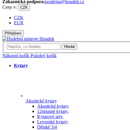
Zákaznická podpora:
prodejna@houdek.cz
Ceny v:
CZK
CZK
EUR
Přihlášení
Hledat
Nákupní košík
Prázdný košík
Kytary
Akustické kytary
Akustické kytary
,
12strunné kytary
,
Kytarové sety
,
Levoruké kytary
,
Dětské 3/4