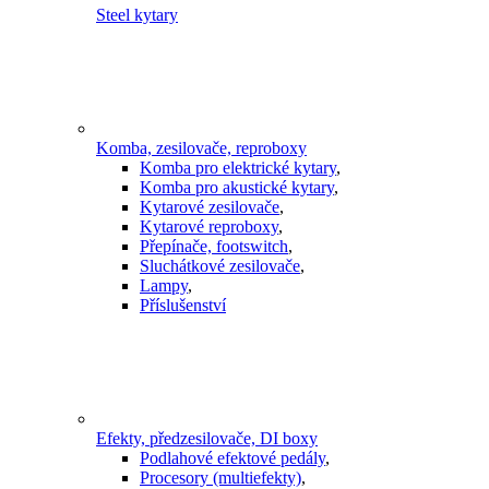
Steel kytary
Komba, zesilovače, reproboxy
Komba pro elektrické kytary
,
Komba pro akustické kytary
,
Kytarové zesilovače
,
Kytarové reproboxy
,
Přepínače, footswitch
,
Sluchátkové zesilovače
,
Lampy
,
Příslušenství
Efekty, předzesilovače, DI boxy
Podlahové efektové pedály
,
Procesory (multiefekty)
,