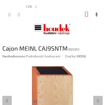
CZK
Přejít
NÁKUP
na
obsah
KOŠÍK
Cajon MEINL CAJ9SNTM
055351
Průměrné
Neohodnoceno
Podrobnosti hodnocení
Značka:
MEINL
hodnocení
produktu
je
0,0
z
5
hvězdiček.