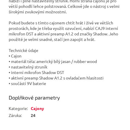
nabízí i plně nastavitelný struník. Horní strana cajonu je pro
větší pohodlí lehce polstrovaná. Celkově jde o nástroj s velmi
širokými zvukovými možnostmi.
Pokud budete s tímto cajonem chtít hrát i živě ve větších
prostorách, kde je třeba využít ozvučení, nabízí CAJ9 interní
mikrofon DST a aktivní preamp A1.2 od značky Shadow. Jeho
použité je velmi snadné, stačí jen zapojit a hrát.
Technické údaje
• Cajon
• materiál těla: americký bílý jasan / rubber wood
• nastavitelný struník
• interní mikrofon Shadow DST
• aktivní preamp Shadow A1.2 s ovladačem hlasitosti
• součástí 9V baterie
Doplňkové parametry
Kategorie
:
Cajony
Záruka
:
24