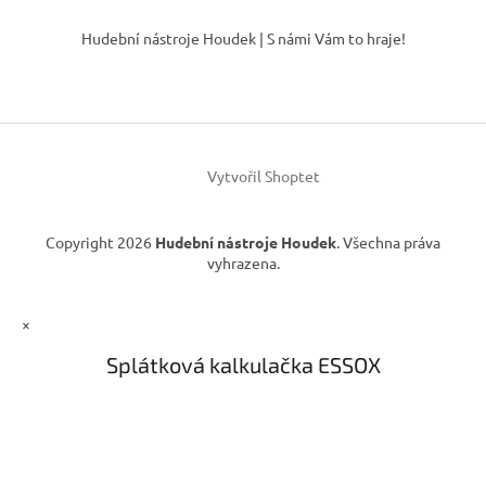
Z
á
Hudební nástroje Houdek | S námi Vám to hraje!
p
a
t
í
Vytvořil Shoptet
Copyright 2026
Hudební nástroje Houdek
. Všechna práva
vyhrazena.
×
Splátková kalkulačka ESSOX