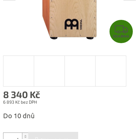
Z
ZDARMA
D
A
R
M
A
8 340 Kč
6 893 Kč bez DPH
Měrná
Do 10 dnů
cena: