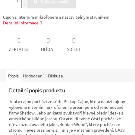
Přidat do košíku
Cajon s interním mikrofonem a nastavitelným struníkem
Detailní informace
ZEPTAT SE
HLÍDAT
SDÍLET
Popis
Hodnocení
Diskuze
Detailní popis produktu
Tento cajon pochází ze série Pickup Cajon, která nabízí rajony
vybavené interním mikrofonem a preampem od renomované
firmy Shadow. Jeho unikátní zvuk tvoří hlavně přední deska z
amerického bílého jasanu. Ostatní dřevěné části pochází ze
dřeva označovaného jako „Rubber Wood“, které pochází ze
stromu Hevea brasiliensis. Finiš je v matném provedení. CAJ9