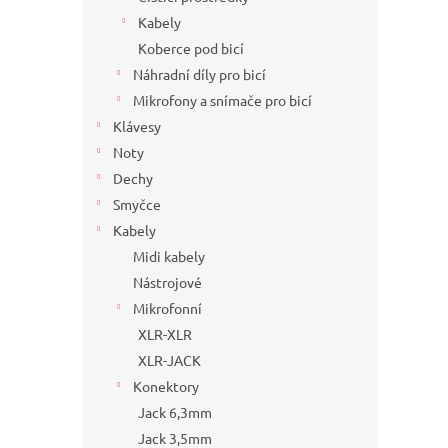
Kabely
Koberce pod bicí
Náhradní díly pro bicí
Mikrofony a snímače pro bicí
Klávesy
Noty
Dechy
Smyčce
Kabely
Midi kabely
Nástrojové
Mikrofonní
XLR-XLR
XLR-JACK
Konektory
Jack 6,3mm
Jack 3,5mm