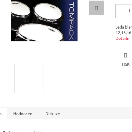
Sada bla
12,13,16
Detailní
TISK
s
Hodnocení
Diskuze