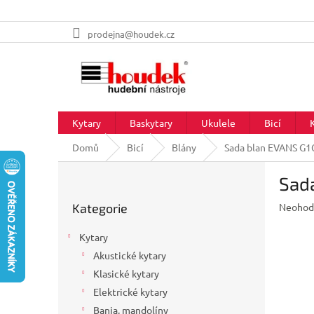
Přejít
prodejna@houdek.cz
na
obsah
Kytary
Baskytary
Ukulele
Bicí
Domů
Bicí
Blány
Sada blan EVANS G1
P
Sad
o
Přeskočit
s
Průměr
Kategorie
Neohod
kategorie
t
hodnoc
r
produkt
Kytary
a
je
Akustické kytary
n
0,0
z
Klasické kytary
n
5
í
Elektrické kytary
hvězdič
p
Banja, mandolíny