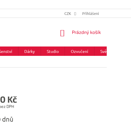
CZK
Přihlášení
NÁKUPNÍ
Prázdný košík
KOŠÍK
šenství
Dárky
Studio
Ozvučení
Světla
Zna
90 Kč
 bez DPH
0 dnů