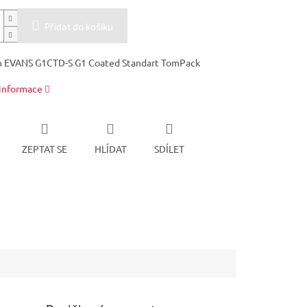
Přidat do košíku
n EVANS G1CTD-S G1 Coated Standart TomPack
 informace
ZEPTAT SE
HLÍDAT
SDÍLET