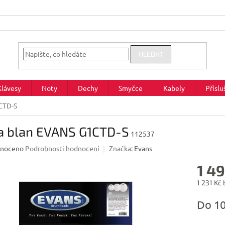
HLEDAT
Klávesy
Noty
Dechy
Smyčce
Kabely
Příslu
CTD-S
a blan EVANS G1CTD-S
112537
né
noceno
Podrobnosti hodnocení
Značka:
Evans
ení
1 4
u
1 231 Kč
Měrná
Do 1
cena:
ek.