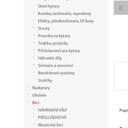
a
Steel kytary
n
Komba, zesilovače, reproboxy
e
Efekty, předzesilovače, DI boxy
l
Struny
Pouzdra na kytary
Trsátka, prstýnky
Příslušenství pro kytary
Náhradní díly
Snímače a ozvučení
Bezdrátové systémy
Stoličky
Baskytary
Ukulele
Bicí
NÁHRADNÍ DÍLY
Popi
PŘÍSLUŠENSTVÍ
Akustické bicí