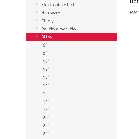
Det
Elektronické bicí
EVAN
Hardware
Činely
Paličky a metličky
Blány
6"
8"
10"
12"
13"
14"
15"
16"
18"
20"
22"
24"