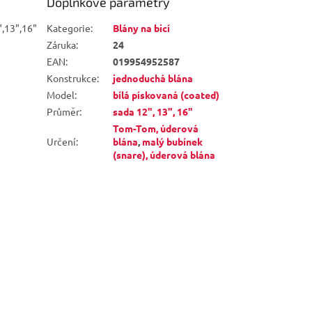
Doplňkové parametry
,13",16"
Kategorie
:
Blány na bicí
Záruka
:
24
EAN
:
019954952587
Konstrukce
:
jednoduchá blána
Model
:
bílá pískovaná (coated)
Průměr
:
sada 12", 13", 16"
Tom-Tom, úderová
Určení
:
blána
,
malý bubínek
(snare), úderová blána