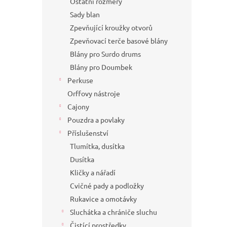
Ostatní rozměry
Sady blan
Zpevňující kroužky otvorů
Zpevňovací terče basové blány
Blány pro Surdo drums
Blány pro Doumbek
Perkuse
Orffovy nástroje
Cajony
Pouzdra a povlaky
Příslušenství
Tlumítka, dusítka
Dusítka
Kličky a nářadí
Cvičné pady a podložky
Rukavice a omotávky
Sluchátka a chrániče sluchu
Čistící prostředky