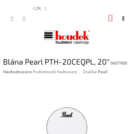
CZK
Přejít
NÁKUP
na
obsah
KOŠÍK
Blána Pearl PTH-20CEQPL, 20"
0607980
Průměrné
Neohodnoceno
Podrobnosti hodnocení
Značka:
Pearl
hodnocení
produktu
je
0,0
z
5
hvězdiček.