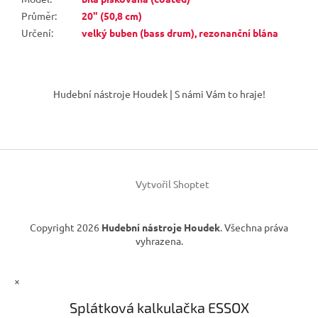
Průměr
:
20" (50,8 cm)
Určení
:
velký buben (bass drum), rezonanční blána
Z
á
Hudební nástroje Houdek | S námi Vám to hraje!
p
a
t
í
Vytvořil Shoptet
Copyright 2026
Hudební nástroje Houdek
. Všechna práva
vyhrazena.
×
Splátková kalkulačka ESSOX