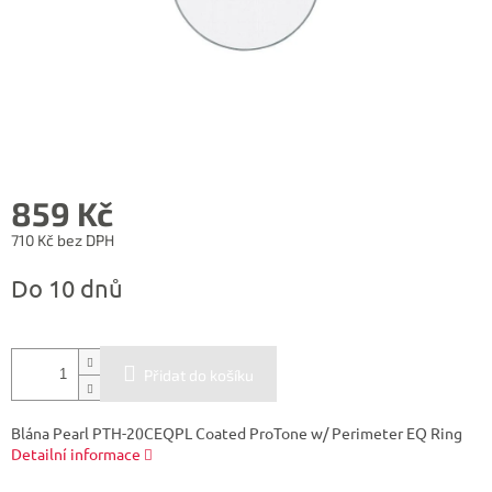
859 Kč
710 Kč bez DPH
Měrná
Do 10 dnů
cena:
Přidat do košíku
Blána Pearl PTH-20CEQPL Coated ProTone w/ Perimeter EQ Ring
Detailní informace