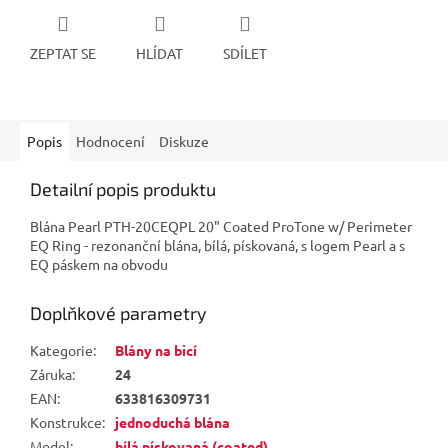
ZEPTAT SE
HLÍDAT
SDÍLET
Popis
Hodnocení
Diskuze
Detailní popis produktu
Blána Pearl PTH-20CEQPL 20" Coated ProTone w/ Perimeter
EQ Ring - rezonanční blána, bílá, pískovaná, s logem Pearl a s
EQ páskem na obvodu
Doplňkové parametry
Kategorie
:
Blány na bicí
Záruka
:
24
EAN
:
633816309731
Konstrukce
:
jednoduchá blána
Model
:
bílá pískovaná (coated)