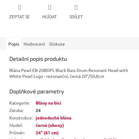
ZEPTAT SE
HLÍDAT
SDÍLET
Popis
Hodnocení
Diskuze
Detailní popis produktu
Blána Pearl EB-20BDPL Black Bass Drum Resonant Head with
White Pearl Logo - rezonanční, černá 20"/50,8cm
Doplňkové parametry
Kategorie
:
Blány na bicí
Záruka
:
24
Konstrukce
:
jednoduchá blána
Model
:
černá (ebony)
Průměr
:
24" (61 cm)