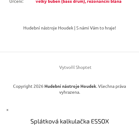
Určení
:
velký buben (bass drum), rezonanční blána
Z
á
Hudební nástroje Houdek | S námi Vám to hraje!
p
a
t
í
Vytvořil Shoptet
Copyright 2026
Hudební nástroje Houdek
. Všechna práva
vyhrazena.
×
Splátková kalkulačka ESSOX