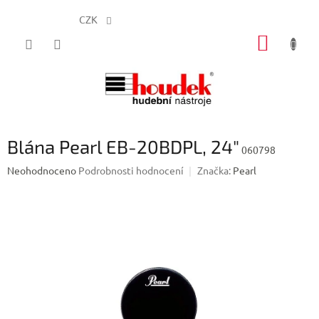
CZK
Přejít
NÁKUP
na
obsah
KOŠÍK
Blána Pearl EB-20BDPL, 24"
060798
Průměrné
Neohodnoceno
Podrobnosti hodnocení
Značka:
Pearl
hodnocení
produktu
je
0,0
z
5
hvězdiček.