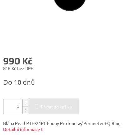
990 Kč
818 Kč bez DPH
Měrná
Do 10 dnů
cena:
Přidat do košíku
Blána Pearl PTH-24PL Ebony ProTone w/ Perimeter EQ Ring
Detailní informace