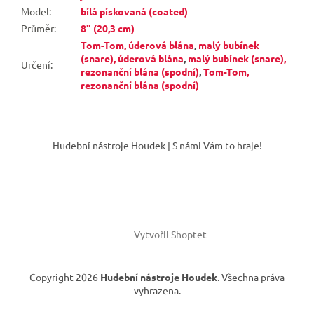
Model
:
bílá pískovaná (coated)
Průměr
:
8" (20,3 cm)
Tom-Tom, úderová blána
,
malý bubínek
(snare), úderová blána
,
malý bubínek (snare),
Určení
:
rezonanční blána (spodní)
,
Tom-Tom,
rezonanční blána (spodní)
Z
á
Hudební nástroje Houdek | S námi Vám to hraje!
p
a
t
í
Vytvořil Shoptet
Copyright 2026
Hudební nástroje Houdek
. Všechna práva
vyhrazena.