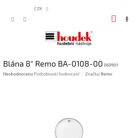
CZK
Přejít
NÁKUP
na
obsah
KOŠÍK
Blána 8" Remo BA-0108-00
060901
Průměrné
Neohodnoceno
Podrobnosti hodnocení
Značka:
Remo
hodnocení
produktu
je
0,0
z
5
hvězdiček.