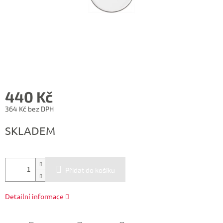
440 Kč
364 Kč bez DPH
Měrná
SKLADEM
cena:
Přidat do košíku
Detailní informace