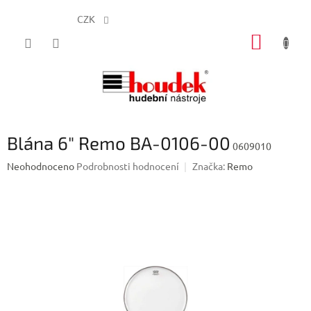
CZK
Přejít
NÁKUP
na
obsah
KOŠÍK
Blána 6" Remo BA-0106-00
0609010
Průměrné
Neohodnoceno
Podrobnosti hodnocení
Značka:
Remo
hodnocení
produktu
je
0,0
z
5
hvězdiček.