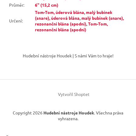
Průměr
:
6" (15,2 cm)
Tom-Tom, úderová blána
,
malý bubínek
(snare), úderová blána
,
malý bubínek (snare),
Určení
:
rezonanční blána (spodní)
,
Tom-Tom,
rezonanční blána (spodní)
Z
á
Hudební nástroje Houdek | S námi Vám to hraje!
p
a
t
í
Vytvořil Shoptet
Copyright 2026
Hudební nástroje Houdek
. Všechna práva
vyhrazena.
×