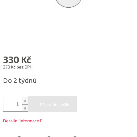
330 Kč
273 Kč bez DPH
Měrná
Do 2 týdnů
cena:
Přidat do košíku
Detailní informace