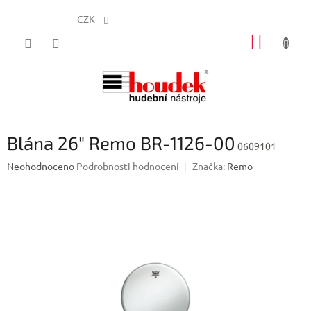
CZK
Přejít
NÁKUP
na
obsah
KOŠÍK
Blána 26" Remo BR-1126-00
0609101
Průměrné
Neohodnoceno
Podrobnosti hodnocení
Značka:
Remo
hodnocení
produktu
je
0,0
z
5
hvězdiček.