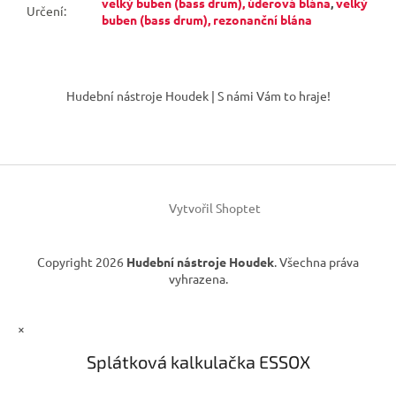
velký buben (bass drum), úderová blána
,
velký
Určení
:
buben (bass drum), rezonanční blána
Z
á
Hudební nástroje Houdek | S námi Vám to hraje!
p
a
t
í
Vytvořil Shoptet
Copyright 2026
Hudební nástroje Houdek
. Všechna práva
vyhrazena.
×
Splátková kalkulačka ESSOX