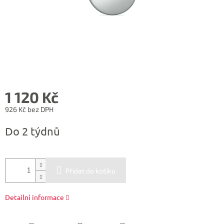
1 120 Kč
926 Kč bez DPH
Měrná
Do 2 týdnů
cena:
Přidat do košíku
Detailní informace