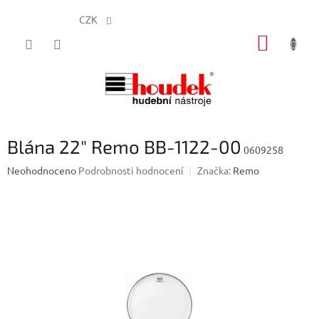
CZK
Přejít
NÁKUP
na
obsah
KOŠÍK
Blána 22" Remo BB-1122-00
0609258
Průměrné
Neohodnoceno
Podrobnosti hodnocení
Značka:
Remo
hodnocení
produktu
je
0,0
z
5
hvězdiček.