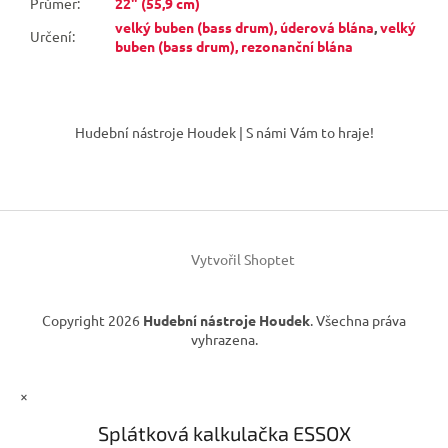
Průměr
:
22" (55,9 cm)
velký buben (bass drum), úderová blána
,
velký
Určení
:
buben (bass drum), rezonanční blána
Z
á
Hudební nástroje Houdek | S námi Vám to hraje!
p
a
t
í
Vytvořil Shoptet
Copyright 2026
Hudební nástroje Houdek
. Všechna práva
vyhrazena.
×
Splátková kalkulačka ESSOX