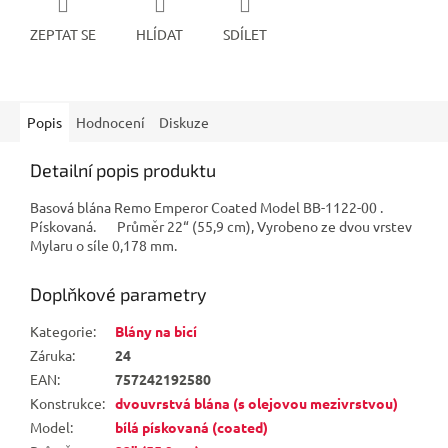
ZEPTAT SE
HLÍDAT
SDÍLET
Popis
Hodnocení
Diskuze
Detailní popis produktu
Basová blána Remo Emperor Coated Model BB-1122-00 .
Pískovaná. Průměr 22“ (55,9 cm), Vyrobeno ze dvou vrstev
Mylaru o síle 0,178 mm.
Doplňkové parametry
Kategorie
:
Blány na bicí
Záruka
:
24
EAN
:
757242192580
Konstrukce
:
dvouvrstvá blána (s olejovou mezivrstvou)
Model
:
bílá pískovaná (coated)