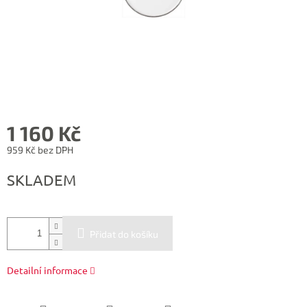
1 160 Kč
959 Kč bez DPH
Měrná
SKLADEM
cena:
Přidat do košíku
Detailní informace