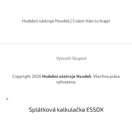
Z
á
Hudební nástroje Houdek | S námi Vám to hraje!
p
a
t
í
Vytvořil Shoptet
Copyright 2026
Hudební nástroje Houdek
. Všechna práva
vyhrazena.
×
Splátková kalkulačka ESSOX