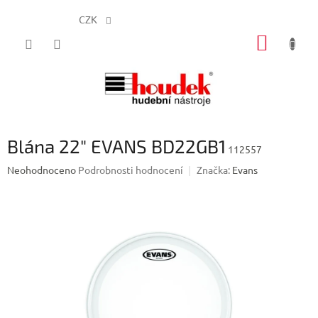
CZK
Přejít
NÁKUP
na
obsah
KOŠÍK
Blána 22" EVANS BD22GB1
112557
Průměrné
Neohodnoceno
Podrobnosti hodnocení
Značka:
Evans
hodnocení
produktu
je
0,0
z
5
hvězdiček.