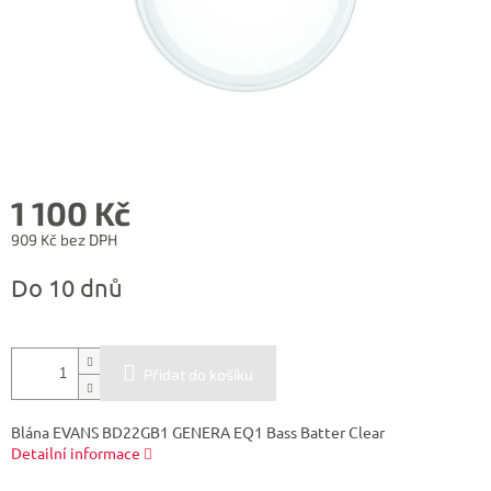
1 100 Kč
909 Kč bez DPH
Měrná
Do 10 dnů
cena:
Přidat do košíku
Blána EVANS BD22GB1 GENERA EQ1 Bass Batter Clear
Detailní informace