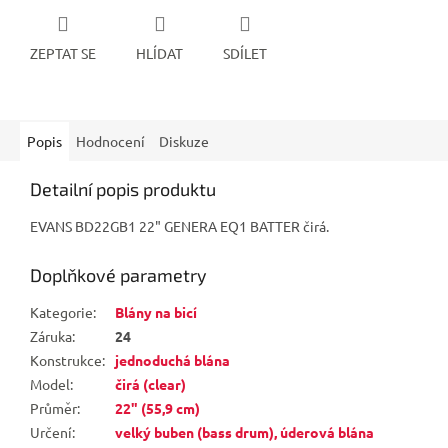
ZEPTAT SE
HLÍDAT
SDÍLET
Popis
Hodnocení
Diskuze
Detailní popis produktu
EVANS BD22GB1 22" GENERA EQ1 BATTER čirá.
Doplňkové parametry
Kategorie
:
Blány na bicí
Záruka
:
24
Konstrukce
:
jednoduchá blána
Model
:
čirá (clear)
Průměr
:
22" (55,9 cm)
Určení
:
velký buben (bass drum), úderová blána