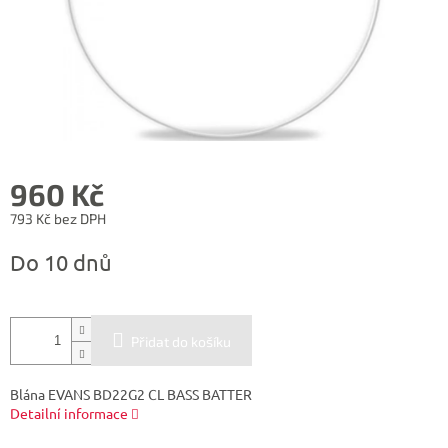
960 Kč
793 Kč bez DPH
Měrná
Do 10 dnů
cena:
Přidat do košíku
Blána EVANS BD22G2 CL BASS BATTER
Detailní informace