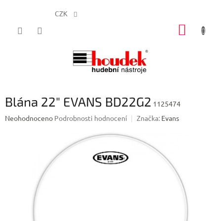
CZK
Přejít
NÁKUP
na
obsah
KOŠÍK
Blána 22" EVANS BD22G2
1125474
Průměrné
Neohodnoceno
Podrobnosti hodnocení
Značka:
Evans
hodnocení
produktu
je
0,0
z
5
hvězdiček.