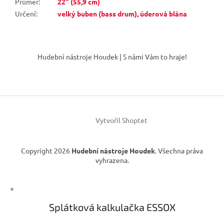
Průměr
:
22" (55,9 cm)
Určení
:
velký buben (bass drum), úderová blána
Z
á
Hudební nástroje Houdek | S námi Vám to hraje!
p
a
t
í
Vytvořil Shoptet
Copyright 2026
Hudební nástroje Houdek
. Všechna práva
vyhrazena.
×
Splátková kalkulačka ESSOX