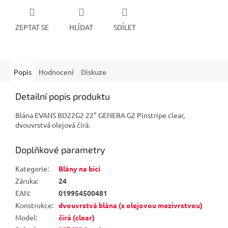
ZEPTAT SE
HLÍDAT
SDÍLET
Popis
Hodnocení
Diskuze
Detailní popis produktu
Blána EVANS BD22G2 22" GENERA G2 Pinstripe clear,
dvouvrstvá olejová čirá.
Doplňkové parametry
Kategorie
:
Blány na bicí
Záruka
:
24
EAN
:
019954500481
Konstrukce
:
dvouvrstvá blána (s olejovou mezivrstvou)
Model
:
čirá (clear)