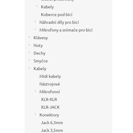
Kabely
Koberce pod bicí
Náhradní díly pro bicí
Mikrofony a snímače pro bicí
Klávesy
Noty
Dechy
Smyčce
Kabely
Midi kabely
Nástrojové
Mikrofonní
XLR-XLR
XLR-JACK
Konektory
Jack 6,3mm
Jack 3,5mm