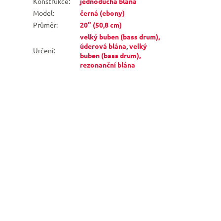
Konstrukce
:
jednoduchá blána
Model
:
černá (ebony)
Průměr
:
20" (50,8 cm)
velký buben (bass drum),
úderová blána
,
velký
Určení
:
buben (bass drum),
rezonanční blána