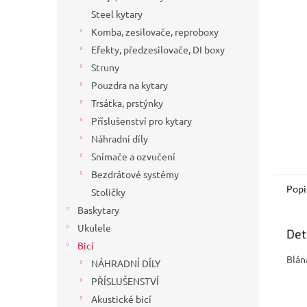
a
Steel kytary
n
Komba, zesilovače, reproboxy
e
Efekty, předzesilovače, DI boxy
l
Struny
Pouzdra na kytary
Trsátka, prstýnky
Příslušenství pro kytary
Náhradní díly
Snímače a ozvučení
Bezdrátové systémy
Popi
Stoličky
Baskytary
Ukulele
Det
Bicí
Blán
NÁHRADNÍ DÍLY
PŘÍSLUŠENSTVÍ
Akustické bicí