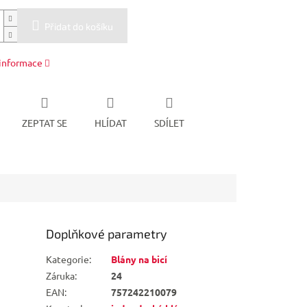
Přidat do košíku
 informace
ZEPTAT SE
HLÍDAT
SDÍLET
Doplňkové parametry
Kategorie
:
Blány na bicí
Záruka
:
24
EAN
:
757242210079