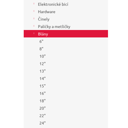
Elektronické bicí
Hardware
Činely
Paličky a metličky
Blány
6"
8"
10"
12"
13"
14"
15"
16"
18"
20"
22"
24"