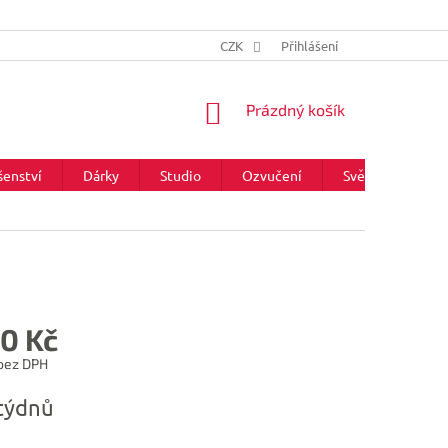
CZK
Přihlášení
NÁKUPNÍ
Prázdný košík
KOŠÍK
šenství
Dárky
Studio
Ozvučení
Světla
Zna
90 Kč
 bez DPH
týdnů