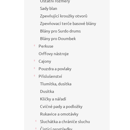
Ostatní rozměry
Sady blan
Zpevňující kroužky otvorů
Zpevňovací terče basové blány
Blány pro Surdo drums
Blány pro Doumbek
Perkuse
Orffovy nástroje
Cajony
Pouzdra a povlaky
Příslušenství
Tlumítka, dusítka
Dusítka
Kličky a nářadí
Cvičné pady a podložky
Rukavice a omotávky
Sluchátka a chrániče sluchu
Čistící prostředky