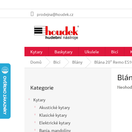
Přejít
prodejna@houdek.cz
na
obsah
Kytary
Baskytary
Ukulele
Bicí
Domů
Bicí
Blány
Blána 20" Remo ES1
P
Blá
o
Přeskočit
s
Průměr
Kategorie
Neohod
kategorie
t
hodnoc
r
produkt
Kytary
a
je
Akustické kytary
n
0,0
z
Klasické kytary
n
5
í
Elektrické kytary
hvězdič
p
Banja, mandolíny