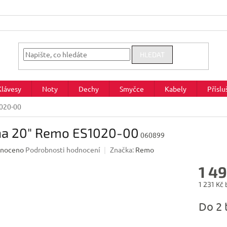
HLEDAT
Klávesy
Noty
Dechy
Smyčce
Kabely
Příslu
020-00
na 20" Remo ES1020-00
060899
né
noceno
Podrobnosti hodnocení
Značka:
Remo
ení
1 4
u
1 231 Kč
Měrná
Do 2 
cena:
ek.