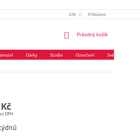
CZK
Přihlášení
NÁKUPNÍ
Prázdný košík
KOŠÍK
šenství
Dárky
Studio
Ozvučení
Světla
Zna
 Kč
ez DPH
týdnů