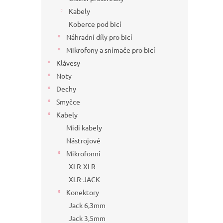
Kabely
Koberce pod bicí
Náhradní díly pro bicí
Mikrofony a snímače pro bicí
Klávesy
Noty
Dechy
Smyčce
Kabely
Midi kabely
Nástrojové
Mikrofonní
XLR-XLR
XLR-JACK
Konektory
Jack 6,3mm
Jack 3,5mm