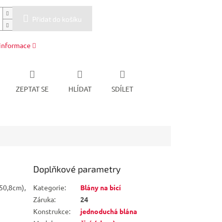
Přidat do košíku
 informace
ZEPTAT SE
HLÍDAT
SDÍLET
Doplňkové parametry
50,8cm),
Kategorie
:
Blány na bicí
Záruka
:
24
Konstrukce
:
jednoduchá blána