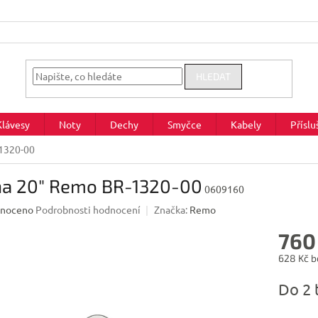
HLEDAT
Klávesy
Noty
Dechy
Smyčce
Kabely
Příslu
1320-00
na 20" Remo BR-1320-00
0609160
né
noceno
Podrobnosti hodnocení
Značka:
Remo
ení
760
u
628 Kč b
Měrná
Do 2 
cena:
ek.