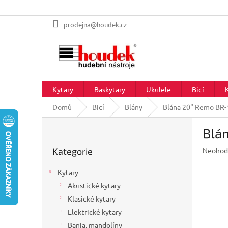
Přejít
prodejna@houdek.cz
na
obsah
Kytary
Baskytary
Ukulele
Bicí
Domů
Bicí
Blány
Blána 20" Remo BR-
P
Blá
o
Přeskočit
s
Průměr
Kategorie
Neohod
kategorie
t
hodnoc
r
produkt
Kytary
a
je
Akustické kytary
n
0,0
z
Klasické kytary
n
5
í
Elektrické kytary
hvězdič
p
Banja, mandolíny