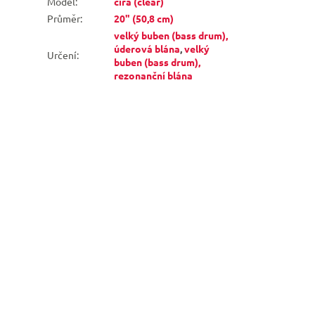
Model
:
čirá (clear)
Průměr
:
20" (50,8 cm)
velký buben (bass drum),
úderová blána
,
velký
Určení
:
buben (bass drum),
rezonanční blána