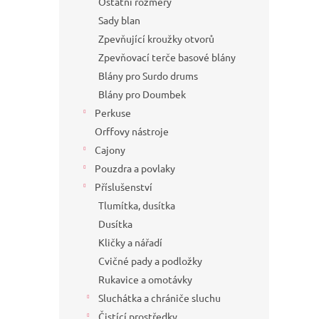
Ostatní rozměry
Sady blan
Zpevňující kroužky otvorů
Zpevňovací terče basové blány
Blány pro Surdo drums
Blány pro Doumbek
Perkuse
Orffovy nástroje
Cajony
Pouzdra a povlaky
Příslušenství
Tlumítka, dusítka
Dusítka
Kličky a nářadí
Cvičné pady a podložky
Rukavice a omotávky
Sluchátka a chrániče sluchu
Čistící prostředky