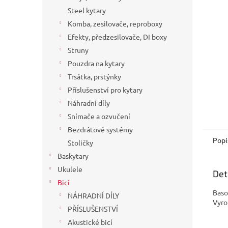
a
Steel kytary
n
Komba, zesilovače, reproboxy
e
Efekty, předzesilovače, DI boxy
l
Struny
Pouzdra na kytary
Trsátka, prstýnky
Příslušenství pro kytary
Náhradní díly
Snímače a ozvučení
Bezdrátové systémy
Popi
Stoličky
Baskytary
Ukulele
Det
Bicí
Baso
NÁHRADNÍ DÍLY
Vyro
PŘÍSLUŠENSTVÍ
Akustické bicí