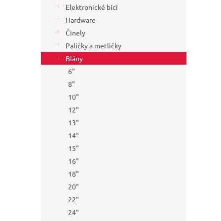
Elektronické bicí
Hardware
Činely
Paličky a metličky
Blány
6"
8"
10"
12"
13"
14"
15"
16"
18"
20"
22"
24"