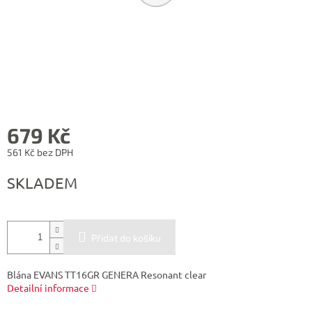
679 Kč
561 Kč bez DPH
Měrná
SKLADEM
cena:
Přidat do košíku
Blána EVANS TT16GR GENERA Resonant clear
Detailní informace