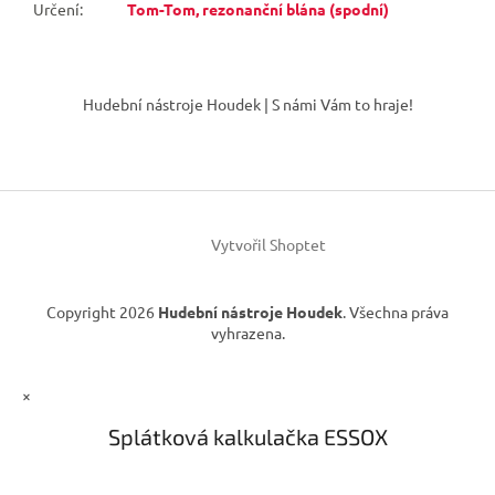
Určení
:
Tom-Tom, rezonanční blána (spodní)
Z
á
Hudební nástroje Houdek | S námi Vám to hraje!
p
a
t
í
Vytvořil Shoptet
Copyright 2026
Hudební nástroje Houdek
. Všechna práva
vyhrazena.
×
Splátková kalkulačka ESSOX