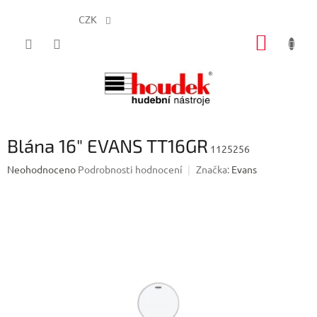
CZK
Přejít
NÁKUP
na
obsah
KOŠÍK
Blána 16" EVANS TT16GR
1125256
Průměrné
Neohodnoceno
Podrobnosti hodnocení
Značka:
Evans
hodnocení
produktu
je
0,0
z
5
hvězdiček.