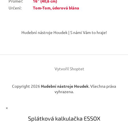
Průměr
:
16" (40,6 cm)
Určení
:
Tom-Tom, úderová blána
Z
á
Hudební nástroje Houdek | S námi Vám to hraje!
p
a
t
í
Vytvořil Shoptet
Copyright 2026
Hudební nástroje Houdek
. Všechna práva
vyhrazena.
×
Splátková kalkulačka ESSOX