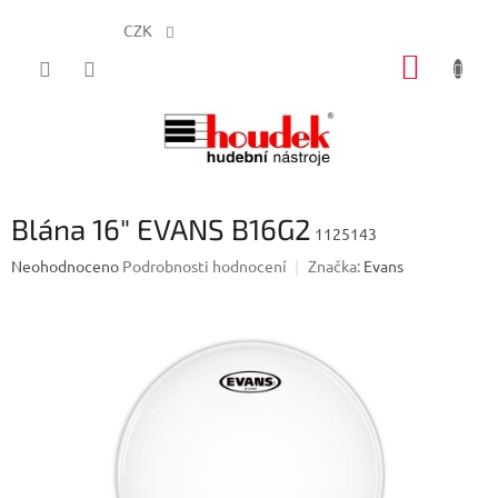
CZK
Přejít
NÁKUP
na
obsah
KOŠÍK
Blána 16" EVANS B16G2
1125143
Průměrné
Neohodnoceno
Podrobnosti hodnocení
Značka:
Evans
hodnocení
produktu
je
0,0
z
5
hvězdiček.