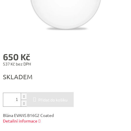
650 Kč
537 Kč bez DPH
Měrná
SKLADEM
cena:
Přidat do košíku
Blána EVANS B16G2 Coated
Detailní informace