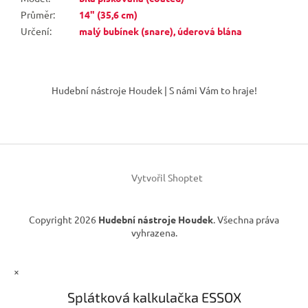
Průměr
:
14" (35,6 cm)
Určení
:
malý bubínek (snare), úderová blána
Z
á
Hudební nástroje Houdek | S námi Vám to hraje!
p
a
t
í
Vytvořil Shoptet
Copyright 2026
Hudební nástroje Houdek
. Všechna práva
vyhrazena.
×
Splátková kalkulačka ESSOX