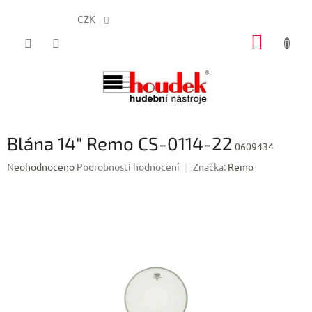
CZK
Přejít
NÁKUP
na
obsah
KOŠÍK
Blána 14" Remo CS-0114-22
0609434
Průměrné
Neohodnoceno
Podrobnosti hodnocení
Značka:
Remo
hodnocení
produktu
je
0,0
z
5
hvězdiček.