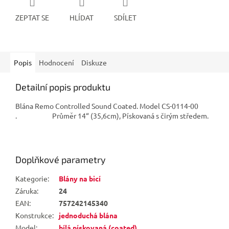
ZEPTAT SE
HLÍDAT
SDÍLET
Popis
Hodnocení
Diskuze
Detailní popis produktu
Blána Remo Controlled Sound Coated. Model CS-0114-00
. Průměr 14“ (35,6cm), Pískovaná s čirým středem.
Doplňkové parametry
Kategorie
:
Blány na bicí
Záruka
:
24
EAN
:
757242145340
Konstrukce
:
jednoduchá blána
Model
:
bílá pískovaná (coated)