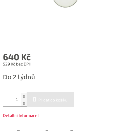
640 Kč
529 Kč bez DPH
Měrná
Do 2 týdnů
cena:
Přidat do košíku
Detailní informace